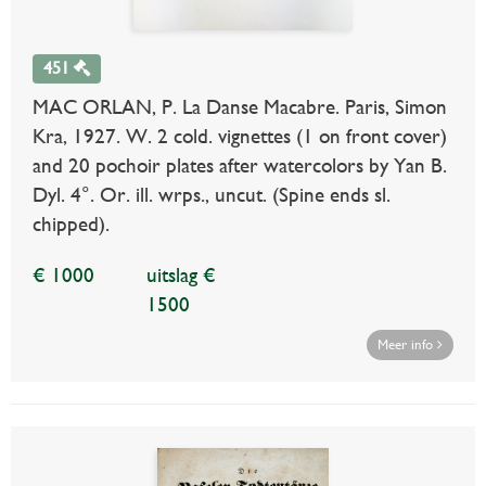
451
MAC ORLAN, P. La Danse Macabre. Paris, Simon
Kra, 1927. W. 2 cold. vignettes (1 on front cover)
and 20 pochoir plates after watercolors by Yan B.
Dyl. 4°. Or. ill. wrps., uncut. (Spine ends sl.
chipped).
€ 1000
uitslag €
1500
Meer info