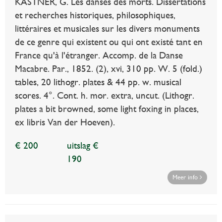
KASTNER, G. Les danses des morts. Dissertations
et recherches historiques, philosophiques,
littéraires et musicales sur les divers monuments
de ce genre qui existent ou qui ont existé tant en
France qu'à l'étranger. Accomp. de la Danse
Macabre. Par., 1852. (2), xvi, 310 pp. W. 5 (fold.)
tables, 20 lithogr. plates & 44 pp. w. musical
scores. 4°. Cont. h. mor. extra, uncut. (Lithogr.
plates a bit browned, some light foxing in places,
ex libris Van der Hoeven).
€ 200
uitslag €
190
Meer info