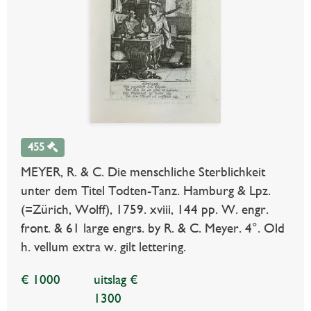
455
MEYER, R. & C. Die menschliche Sterblichkeit
unter dem Titel Todten-Tanz. Hamburg & Lpz.
(=Zürich, Wolff), 1759. xviii, 144 pp. W. engr.
front. & 61 large engrs. by R. & C. Meyer. 4°. Old
h. vellum extra w. gilt lettering.
€ 1000
uitslag €
1300