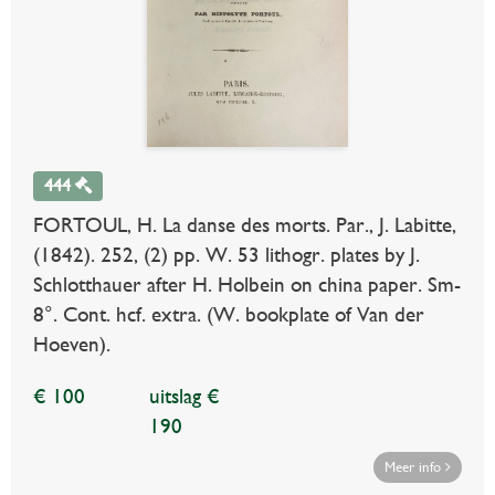
444
FORTOUL, H. La danse des morts. Par., J. Labitte,
(1842). 252, (2) pp. W. 53 lithogr. plates by J.
Schlotthauer after H. Holbein on china paper. Sm-
8°. Cont. hcf. extra. (W. bookplate of Van der
Hoeven).
€ 100
uitslag €
190
Meer info