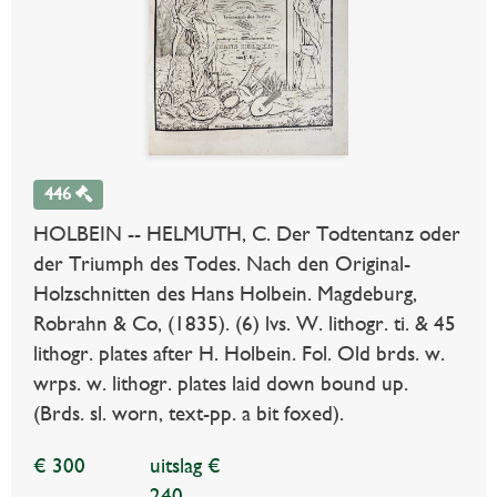
446
HOLBEIN -- HELMUTH, C. Der Todtentanz oder
der Triumph des Todes. Nach den Original-
Holzschnitten des Hans Holbein. Magdeburg,
Robrahn & Co, (1835). (6) lvs. W. lithogr. ti. & 45
lithogr. plates after H. Holbein. Fol. Old brds. w.
wrps. w. lithogr. plates laid down bound up.
(Brds. sl. worn, text-pp. a bit foxed).
€ 300
uitslag €
240