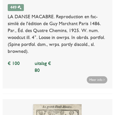
449
LA DANSE MACABRE. Reproduction en fac-
similé de l'édition de Guy Marchant Paris 1486.
Par., Éd. des Quatre Chemins, 1925. W. num.
woodcut ill. 4°. Loose in owrps. In obrds. portfol.
(Spine portfol. dam., wrps. partly discold., sl.
browned).
€ 100
uitslag €
80
Meer info