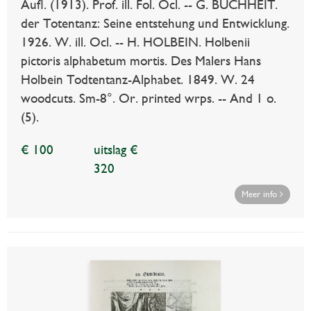
Aufl. (1913). Prof. ill. Fol. Ocl. -- G. BUCHHEIT.
der Totentanz: Seine entstehung und Entwicklung.
1926. W. ill. Ocl. -- H. HOLBEIN. Holbenii
pictoris alphabetum mortis. Des Malers Hans
Holbein Todtentanz-Alphabet. 1849. W. 24
woodcuts. Sm-8°. Or. printed wrps. -- And 1 o.
(5).
€ 100
uitslag €
320
Meer info