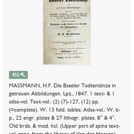
452
MASSMANN, H.F. Die Baseler Todtentänze in
getreuen Abbildungen. Lpz., 1847. 1 text- & 1
atlas-vol. Text-vol.: (2) (7)-127, (12) pp.
(=complete). W. 13 fold. tables; Atlas-vol.: W. ti-
p., 22 engr. plates & 27 lithogr. plates. 8° & 4°.
Old brds. & mod. hcl. (Upper part of spine text-
vol. gone, from the library of Van der Hoeven).