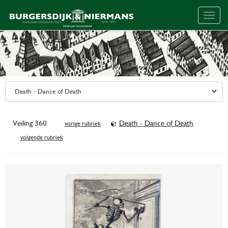
Togg
navig
Veiling 360
Death - Dance of Death
vorige rubriek
volgende rubriek