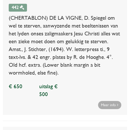
442
(CHERTABLON) DE LA VIGNE, D. Spiegel om
wel te sterven, aanwyzende met beeltenissen van
het lyden onses zaligmaakers Jesu Christi alles wat
een zieke moet doen om gelukkig te sterven.
Amst., J. Stichter, (1694). W. letterpress ti., 9
text-lvs. & 42 engr. plates by R. de Hooghe. 4°.
Old hcf. extra. (Lower blank margin a bit
wormholed, else fine).
€ 650
uitslag €
500
Meer info