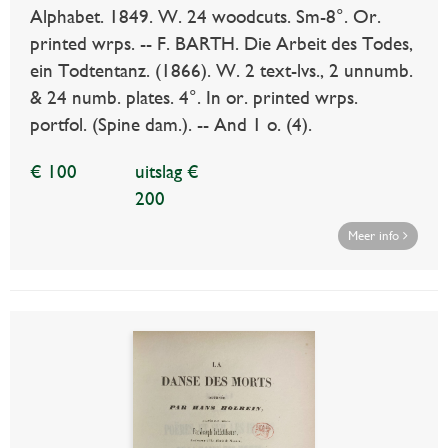
Alphabet. 1849. W. 24 woodcuts. Sm-8°. Or.
printed wrps. -- F. BARTH. Die Arbeit des Todes,
ein Todtentanz. (1866). W. 2 text-lvs., 2 unnumb.
& 24 numb. plates. 4°. In or. printed wrps.
portfol. (Spine dam.). -- And 1 o. (4).
€ 100
uitslag €
200
Meer info