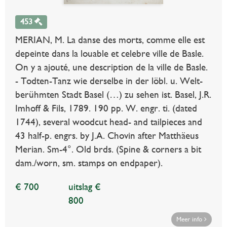
453
MERIAN, M. La danse des morts, comme elle est
depeinte dans la louable et celebre ville de Basle.
On y a ajouté, une description de la ville de Basle.
- Todten-Tanz wie derselbe in der löbl. u. Welt-
berühmten Stadt Basel (…) zu sehen ist. Basel, J.R.
Imhoff & Fils, 1789. 190 pp. W. engr. ti. (dated
1744), several woodcut head- and tailpieces and
43 half-p. engrs. by J.A. Chovin after Matthäeus
Merian. Sm-4°. Old brds. (Spine & corners a bit
dam./worn, sm. stamps on endpaper).
€ 700
uitslag €
800
Meer info