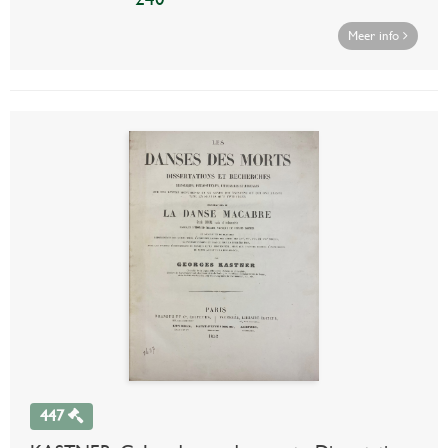
Meer info
447