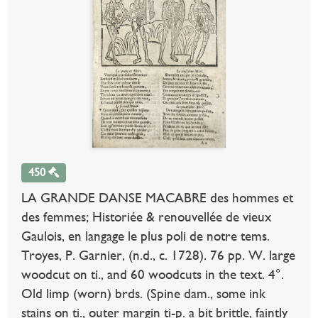
450
LA GRANDE DANSE MACABRE des hommes et
des femmes; Historiée & renouvellée de vieux
Gaulois, en langage le plus poli de notre tems.
Troyes, P. Garnier, (n.d., c. 1728). 76 pp. W. large
woodcut on ti., and 60 woodcuts in the text. 4°.
Old limp (worn) brds. (Spine dam., some ink
stains on ti., outer margin ti-p. a bit brittle, faintly