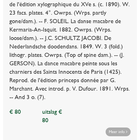
de l'édition xylographique du XVe s. (c. 1890). W.
23 facs. plates. 4°. Owrps. (Wrps. partly
gone/dam.). -- F. SOLEIL. La danse macabre de
Kermaria-An-Isquit. 1882. Owrps. (Wrps.
loose/dam.). -- J.C. SCHULTZ JACOBI. De
Nederlandsche doodendans. 1849. W. 3 (fold.)
lithogr. plates. Owrps. (Top of spine dam.). -- (J.
GERSON). La dance macabre peinte sous les
charniers des Saints Innocents de Paris (1425).
Reprod. de l'édition princeps donnée par G.
Marchant. Avec introd. p. V. Dufour. 1891. Wrps.
-- And 3 o. (7).
€ 80
uitslag €
80
Meer info