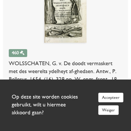
460
WOLSSCHATEN, G. v. De doodt vermaskert
met des weerelts ydelheyt af-ghedaen. Antw., P.
Bellerus, 1654. (16), 328 pp. W. engr. front., 18
woodcuts in text after H. Holbein. Old vellum w.
overl. sides. (Extra blank lvs. bound up before and
Op deze site worden cookies
Accepteer
after work to make bookblock fit in binding, small
gebruikt, wilt u hiermee
hole in leaf C4 barely affecting text, sl. browned).
Weiger
akkoord gaan?
€ 750
uitslag €