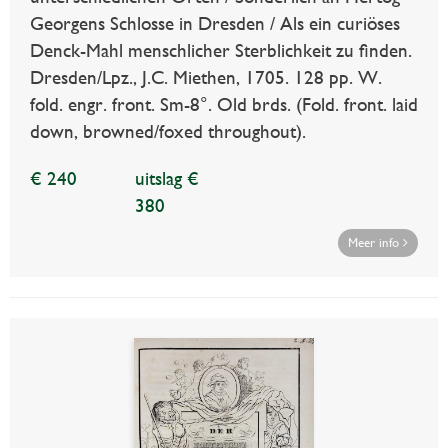
Georgens Schlosse in Dresden / Als ein curiöses
Denck-Mahl menschlicher Sterblichkeit zu finden.
Dresden/Lpz., J.C. Miethen, 1705. 128 pp. W.
fold. engr. front. Sm-8°. Old brds. (Fold. front. laid
down, browned/foxed throughout).
€ 240
uitslag €
380
Meer info