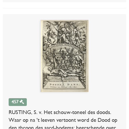
457
RUSTING, S. v. Het schouw-toneel des doods.
Waar op na 't leeven vertoont word de Dood op
den throon des aard-bodems: heerschende over