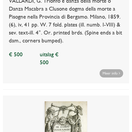
VALLARDI, G. Trionfo e danza della morte o
Danza Macabra a Clusone dogma della morte a
Pisogne nella Provincia di Bergamo. Milano, 1859.
(6), iv, 41 pp. W. 7 fold. plates (ill. numb. I-VIII) &
sev. text-ill. 4°. Or. printed brds. (Spine ends a bit
dam., corners bumped).
€ 500
uitslag €
500
Meer info