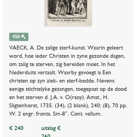
458
VAECK, A. De zalige sterf-kunst. Waarin geleert
word, hoe ieder Christen in zyne gezonde dagen,
om zalig te sterven, zig bereiden moet. In het
Nederduits vertaalt. Waarby gevoegt is Een
christen op zyn ziek- en sterf-bedde. Nevens
eenige stichtelyke gezangen, toegepast op de dood
en het sterven d. J.A. v. O(rsoy). Amst., H.
Sligtenhorst, 1735. (34), (2 blank), 240; (8), 70 pp.
W. 2 engr. fronts. Sm-8°. Cont. vellum.
€ 240
uitslag €
260