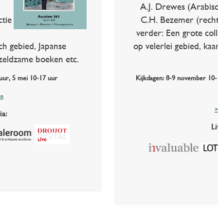
A.J. Drewes (Arabisc
ctie
C.H. Bezemer (recht
,
verder: Een grote col
ch gebied, Japanse
op velerlei gebied, kaa
zeldzame boeken etc.
uur, 5 mei 10-17 uur
Kijkdagen: 8-9 november 10
en
>
ia:
Li