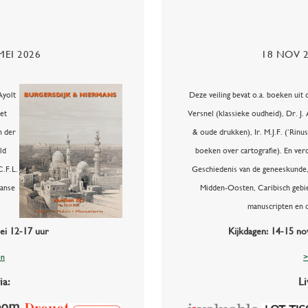
MEI 2026
18 NOV 
Ayolt
Deze veiling bevat o.a. boeken uit d
et
Versnel (klassieke oudheid), Dr. J. 
n der
& oude drukken), Ir. M.J.F. (‘Rin
ld
boeken over cartografie). En ver
C.F.L.
Geschiedenis van de geneeskunde, 
panse
Midden-Oosten, Caribisch gebie
manuscripten en 
ei 12-17 uur
Kijkdagen: 14-15 n
en
>
ia:
Li