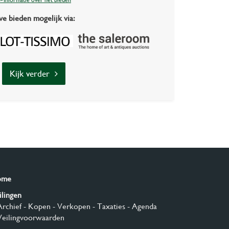
>Informatie over het bieden
ve bieden mogelijk via:
Kijk verder
ome
ilingen
Archief
- Kopen
- Verkopen
- Taxaties
- Agenda
Veilingvoorwaarden