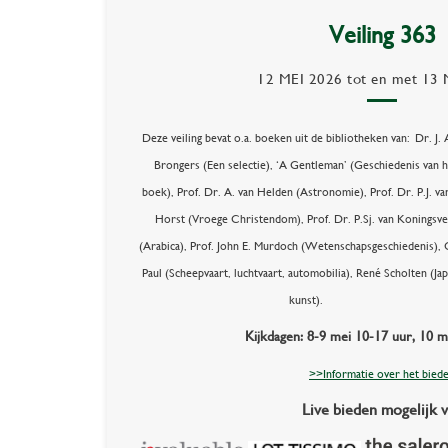
Veiling 363
12 MEI 2026
tot en met
13 
Deze veiling bevat o.a. boeken uit de bibliotheken van:
Dr. J. 
Brongers (Een selectie), ‘A Gentleman’ (Geschiedenis van h
boek), Prof. Dr. A. van Helden (Astronomie), Prof. Dr. P.J. va
Horst (Vroege Christendom), Prof. Dr. P.Sj. van Koningsve
(Arabica), Prof. John E. Murdoch (Wetenschapsgeschiedenis), 
Paul (Scheepvaart, luchtvaart, automobilia), René Scholten (Ja
kunst).
Kijkdagen: 8-9 mei 10-17 uur, 10 m
>>Informatie over het bied
Live bieden mogelijk v