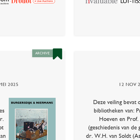
ARCHIVE
MEI 2025
12 NOV 
Deze veiling bevat 
es
bibliotheken van: Pr
r.
Hoeven en Prof. d
ot
(geschiedenis van de 
Jan
dr. W.H. van Soldt (Ass