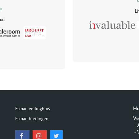
>
en
Li
ia:
E-mail veilinghuis
H
E-mail biedingen
Ve
- 
- 