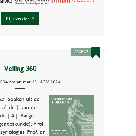
Kijk verder
ARCHIVE
Veiling 360
2024
tot en met
13 NOV 2024
o.a. boeken uit de
of. dr. J. van der
r. J.A.J. Barge
geneeskunde), Prof.
yriologie), Prof. dr.