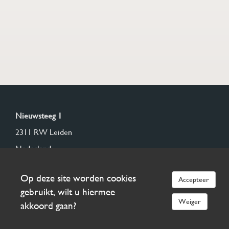
Nieuwsteeg 1
2311 RW Leiden
Nederland
(+31) 71 5121067
Op deze site worden cookies
Accepteer
(+31) 71 5126381
gebruikt, wilt u hiermee
E-mail veilinghuis
Weiger
akkoord gaan?
E-mail biedingen