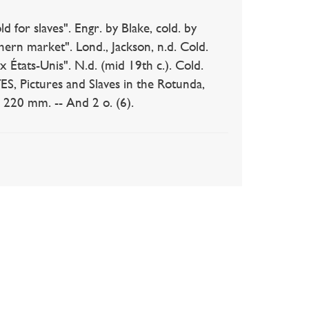
 slaves". Engr. by Blake, cold. by
rn market". Lond., Jackson, n.d. Cold.
tats-Unis". N.d. (mid 19th c.). Cold.
, Pictures and Slaves in the Rotunda,
x 220 mm. -- And 2 o. (6).