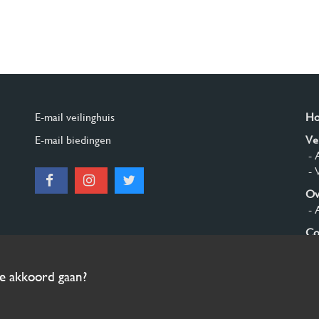
E-mail veilinghuis
H
E-mail biedingen
Ve
- 
- 
Ov
- 
Co
Aa
ee akkoord gaan?
© 2026 Burgersdijk en Niermans - Templum Salomonis