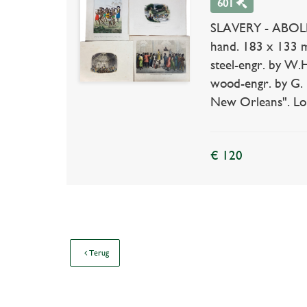
601
SLAVERY - ABOLIT
hand. 183 x 133 m
steel-engr. by W.
wood-engr. by G. 
New Orleans". Lond
€ 120
Terug