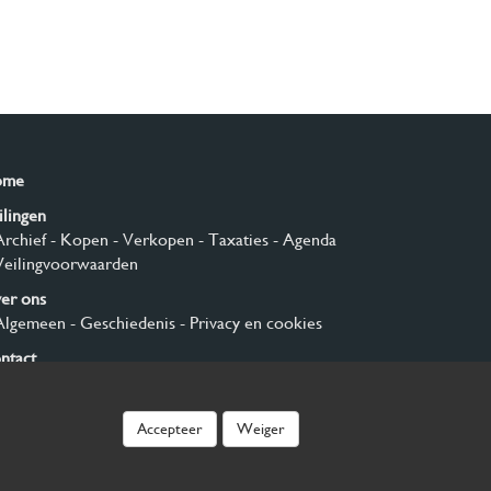
ome
ilingen
Archief
- Kopen
- Verkopen
- Taxaties
- Agenda
Veilingvoorwaarden
er ons
Algemeen
- Geschiedenis
- Privacy en cookies
ntact
nmelden
Accepteer
Weiger