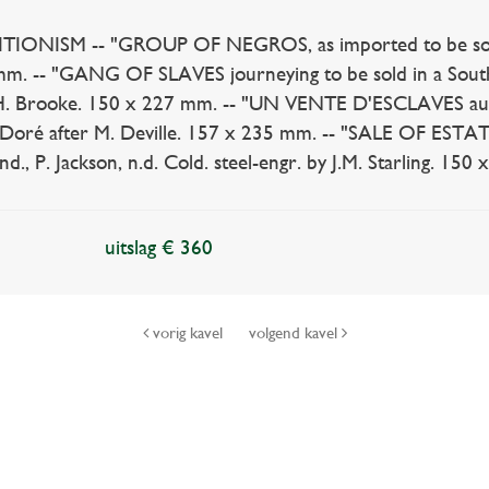
IONISM -- "GROUP OF NEGROS, as imported to be sold for
m. -- "GANG OF SLAVES journeying to be sold in a Southe
H. Brooke. 150 x 227 mm. -- "UN VENTE D'ESCLAVES aux É
Doré after M. Deville. 157 x 235 mm. -- "SALE OF ESTATES
., P. Jackson, n.d. Cold. steel-engr. by J.M. Starling. 150 
uitslag € 360
vorig kavel
volgend kavel