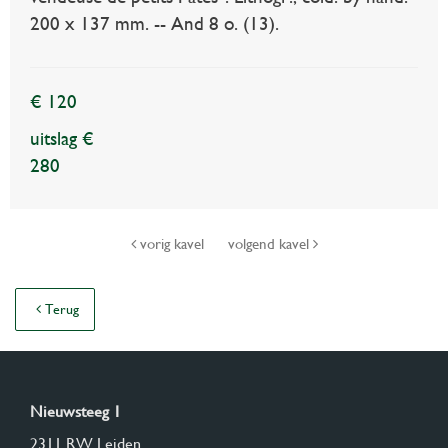
200 x 137 mm. -- And 8 o. (13).
€ 120
uitslag €
280
vorig kavel
volgend kavel
Terug
Nieuwsteeg 1
2311 RW Leiden