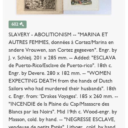
602
SLAVERY - ABOLITIONISM -- "MARINA ET
AUTRES FEMMES, données à Cortez/Marina en
andere Vrouwen, aan Cortez gegeeven". Engr. by
J. v. Schleij. 201 x 285 mm. -- Added: "ESCLAVA
de Puerto-Rico/Esclave de Puerto-rico". 18th c.
Engr. by Devere. 280 x 182 mm. -- "WOMEN
EXPECTING DEATH from the hands of Dutch
Sailors who had murdered their husbands". 18th
c. Engr. from: 'Drakes Voyages'. 185 x 260 mm. --
"INCENDIE de la Plaine du Cap/Massacre des
Blancs par les Noirs". Mid 19th c. Wood-engr. by
Masson, cold. by hand. -- "NEGRESSE ESCLAVE,
vendeuse de petits Patés". Lithogr., cold. by hand.