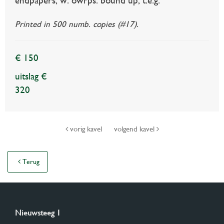
endpapers, w. owrps. bound up, t.e.g.
Printed in 500 numb. copies (#17).
€ 150
uitslag €
320
vorig kavel
volgend kavel
Terug
Nieuwsteeg 1