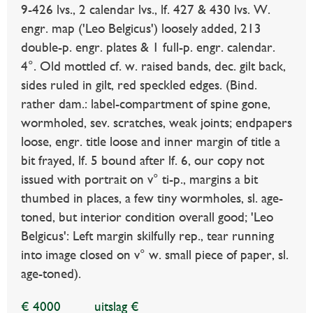
9-426 lvs., 2 calendar lvs., lf. 427 & 430 lvs. W.
engr. map ('Leo Belgicus') loosely added, 213
double-p. engr. plates & 1 full-p. engr. calendar.
4°. Old mottled cf. w. raised bands, dec. gilt back,
sides ruled in gilt, red speckled edges. (Bind.
rather dam.: label-compartment of spine gone,
wormholed, sev. scratches, weak joints; endpapers
loose, engr. title loose and inner margin of title a
bit frayed, lf. 5 bound after lf. 6, our copy not
issued with portrait on v° ti-p., margins a bit
thumbed in places, a few tiny wormholes, sl. age-
toned, but interior condition overall good; 'Leo
Belgicus': Left margin skilfully rep., tear running
into image closed on v° w. small piece of paper, sl.
age-toned).
€ 4000
uitslag €