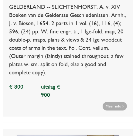
GELDERLAND -- SLICHTENHORST, A. v. XIV
Boeken van de Geldersse Geschiedenissen. Arnh.,
J. v. Biesen, 1654. 2 parts in 1 vol. (16), 116, (4);
596, (24) pp. W. fine engr. ti., 1 lge-fold. map, 20
double-p. maps, plans & views & 24 lge woodcut
coats of arms in the text. Fol. Cont. vellum.
(Outer margin (faintly) stained throughout, a few
plates w. sm. split on fold, else a good and
complete copy).
€ 800
uitslag €
900
Meer info