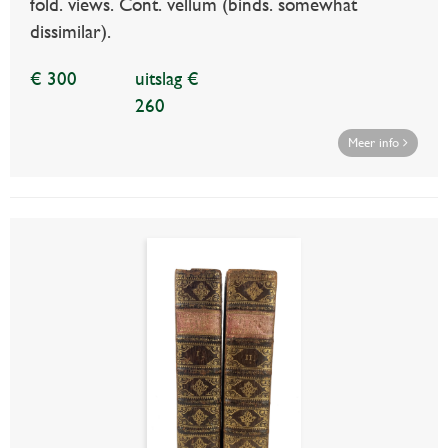
fold. views. Cont. vellum (binds. somewhat
dissimilar).
€ 300
uitslag €
260
Meer info