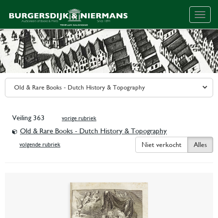
Togg
navig
Veiling 363
vorige rubriek
Old & Rare Books - Dutch History & Topography
Niet verkocht
Alles
volgende rubriek