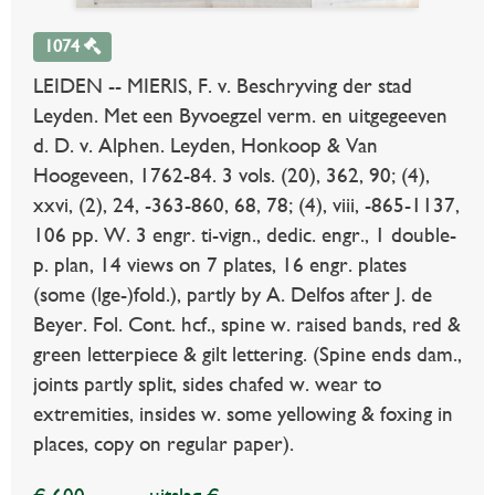
1074
LEIDEN -- MIERIS, F. v. Beschryving der stad
Leyden. Met een Byvoegzel verm. en uitgegeeven
d. D. v. Alphen. Leyden, Honkoop & Van
Hoogeveen, 1762-84. 3 vols. (20), 362, 90; (4),
xxvi, (2), 24, -363-860, 68, 78; (4), viii, -865-1137,
106 pp. W. 3 engr. ti-vign., dedic. engr., 1 double-
p. plan, 14 views on 7 plates, 16 engr. plates
(some (lge-)fold.), partly by A. Delfos after J. de
Beyer. Fol. Cont. hcf., spine w. raised bands, red &
green letterpiece & gilt lettering. (Spine ends dam.,
joints partly split, sides chafed w. wear to
extremities, insides w. some yellowing & foxing in
places, copy on regular paper).