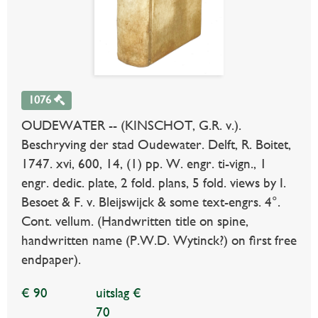
1076
OUDEWATER -- (KINSCHOT, G.R. v.).
Beschryving der stad Oudewater. Delft, R. Boitet,
1747. xvi, 600, 14, (1) pp. W. engr. ti-vign., 1
engr. dedic. plate, 2 fold. plans, 5 fold. views by I.
Besoet & F. v. Bleijswijck & some text-engrs. 4°.
Cont. vellum. (Handwritten title on spine,
handwritten name (P.W.D. Wytinck?) on first free
endpaper).
€ 90
uitslag €
70