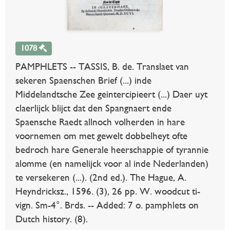
1078
PAMPHLETS -- TASSIS, B. de. Translaet van
sekeren Spaenschen Brief (...) inde
Middelandtsche Zee geintercipieert (...) Daer uyt
claerlijck blijct dat den Spangnaert ende
Spaensche Raedt allnoch volherden in hare
voornemen om met gewelt dobbelheyt ofte
bedroch hare Generale heerschappie of tyrannie
alomme (en namelijck voor al inde Nederlanden)
te versekeren (...). (2nd ed.). The Hague, A.
Heyndricksz., 1596. (3), 26 pp. W. woodcut ti-
vign. Sm-4°. Brds. -- Added: 7 o. pamphlets on
Dutch history. (8).