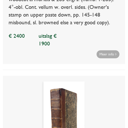
4°-obl. Cont. vellum w. overl. sides. (Owner's
stamp on upper paste down, pp. 145-148
misbound, sl. browned else a very good copy).
€ 2400
uitslag €
1900
Meer info