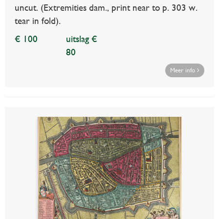
uncut. (Extremities dam., print near to p. 303 w.
tear in fold).
€ 100
uitslag €
80
Meer info