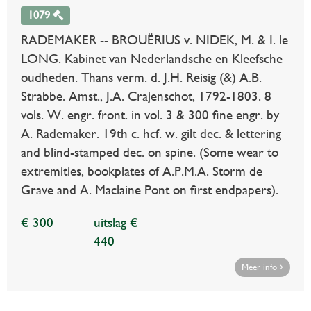
1079
RADEMAKER -- BROUËRIUS v. NIDEK, M. & I. le
LONG. Kabinet van Nederlandsche en Kleefsche
oudheden. Thans verm. d. J.H. Reisig (&) A.B.
Strabbe. Amst., J.A. Crajenschot, 1792-1803. 8
vols. W. engr. front. in vol. 3 & 300 fine engr. by
A. Rademaker. 19th c. hcf. w. gilt dec. & lettering
and blind-stamped dec. on spine. (Some wear to
extremities, bookplates of A.P.M.A. Storm de
Grave and A. Maclaine Pont on first endpapers).
€ 300
uitslag €
440
Meer info