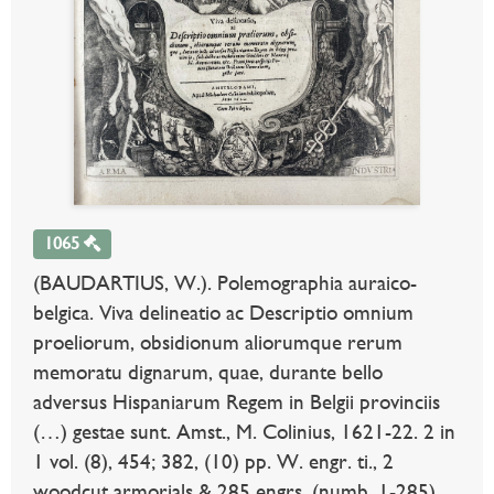
1065
(BAUDARTIUS, W.). Polemographia auraico-
belgica. Viva delineatio ac Descriptio omnium
proeliorum, obsidionum aliorumque rerum
memoratu dignarum, quae, durante bello
adversus Hispaniarum Regem in Belgii provinciis
(…) gestae sunt. Amst., M. Colinius, 1621-22. 2 in
1 vol. (8), 454; 382, (10) pp. W. engr. ti., 2
woodcut armorials & 285 engrs. (numb. 1-285).