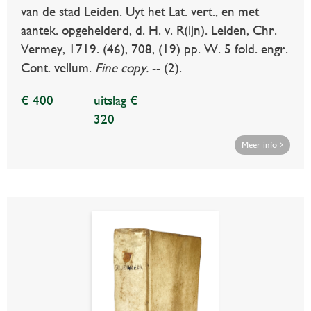
van de stad Leiden. Uyt het Lat. vert., en met
aantek. opgehelderd, d. H. v. R(ijn). Leiden, Chr.
Vermey, 1719. (46), 708, (19) pp. W. 5 fold. engr.
Cont. vellum.
Fine copy.
-- (2).
€ 400
uitslag €
320
Meer info