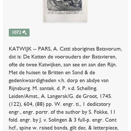
1072
KATWIJK -- PARS, A. Catti aborigines Batavorum,
dat is: De Katten de voorouders der Batavieren,
ofte de twee Katwijken, aan see en aan den Rijn.
Met de huisen te Britten en Sand & de
gedenkwaardigheden v.h. dorp en abdye van
Rijnsburg. M. aantek. d. P. v.d. Schelling.
Leiden/Amst., A. Langerak/G. de Groot, 1745.
(122), 604, (88) pp. W. engr. ti., 1 dedicatory
engr., engr. portr. of the author by S. Fokke, 11
fold. engr. by J. v. Solingen & 3 full-p. engr. Cont
hcf., spine w. raised bands, gilt dec. & letterpiece,