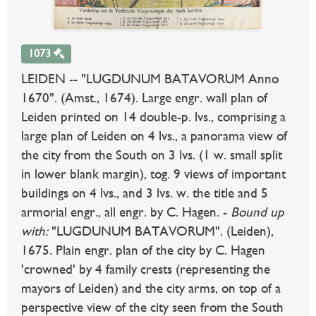
1073
LEIDEN -- "LUGDUNUM BATAVORUM Anno
1670". (Amst., 1674). Large engr. wall plan of
Leiden printed on 14 double-p. lvs., comprising a
large plan of Leiden on 4 lvs., a panorama view of
the city from the South on 3 lvs. (1 w. small split
in lower blank margin), tog. 9 views of important
buildings on 4 lvs., and 3 lvs. w. the title and 5
armorial engr., all engr. by C. Hagen. -
Bound up
with:
"LUGDUNUM BATAVORUM". (Leiden),
1675. Plain engr. plan of the city by C. Hagen
'crowned' by 4 family crests (representing the
mayors of Leiden) and the city arms, on top of a
perspective view of the city seen from the South