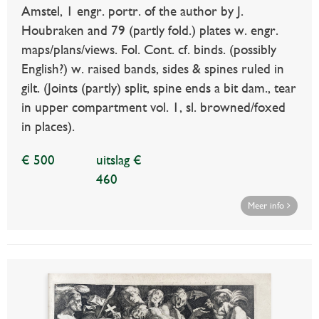
Amstel, 1 engr. portr. of the author by J.
Houbraken and 79 (partly fold.) plates w. engr.
maps/plans/views. Fol. Cont. cf. binds. (possibly
English?) w. raised bands, sides & spines ruled in
gilt. (Joints (partly) split, spine ends a bit dam., tear
in upper compartment vol. 1, sl. browned/foxed
in places).
€ 500
uitslag €
460
Meer info