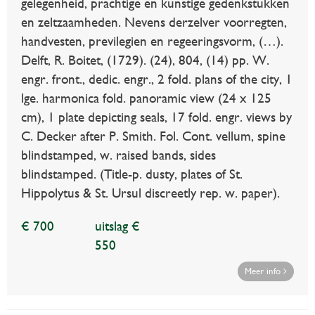
gelegenheid, prachtige en kunstige gedenkstukken
en zeltzaamheden. Nevens derzelver voorregten,
handvesten, previlegien en regeeringsvorm, (…).
Delft, R. Boitet, (1729). (24), 804, (14) pp. W.
engr. front., dedic. engr., 2 fold. plans of the city, 1
lge. harmonica fold. panoramic view (24 x 125
cm), 1 plate depicting seals, 17 fold. engr. views by
C. Decker after P. Smith. Fol. Cont. vellum, spine
blindstamped, w. raised bands, sides
blindstamped. (Title-p. dusty, plates of St.
Hippolytus & St. Ursul discreetly rep. w. paper).
€ 700
uitslag €
550
Meer info