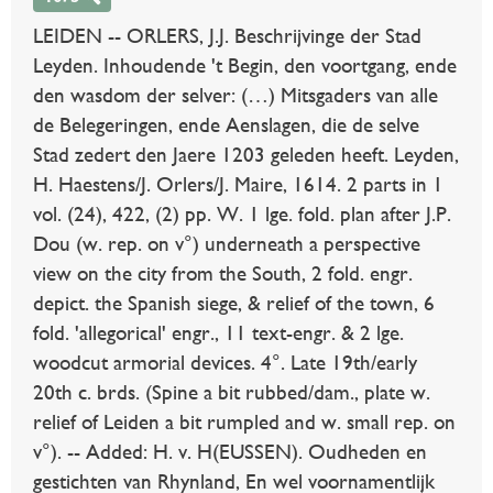
LEIDEN -- ORLERS, J.J. Beschrijvinge der Stad
Leyden. Inhoudende 't Begin, den voortgang, ende
den wasdom der selver: (…) Mitsgaders van alle
de Belegeringen, ende Aenslagen, die de selve
Stad zedert den Jaere 1203 geleden heeft. Leyden,
H. Haestens/J. Orlers/J. Maire, 1614. 2 parts in 1
vol. (24), 422, (2) pp. W. 1 lge. fold. plan after J.P.
Dou (w. rep. on v°) underneath a perspective
view on the city from the South, 2 fold. engr.
depict. the Spanish siege, & relief of the town, 6
fold. 'allegorical' engr., 11 text-engr. & 2 lge.
woodcut armorial devices. 4°. Late 19th/early
20th c. brds. (Spine a bit rubbed/dam., plate w.
relief of Leiden a bit rumpled and w. small rep. on
v°). -- Added: H. v. H(EUSSEN). Oudheden en
gestichten van Rhynland, En wel voornamentlijk