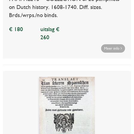
on Dutch history. 1608-1740. Diff. sizes.
Brds./wrps./no binds.
€ 180
uitslag €
260
Meer info