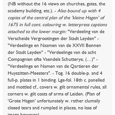
(NB without the 16 views on churches, gates, the
academy building, etc.). -
Also bound up with 4
copies of the central plan of the 'kleine Hagen' of
1675 in full cont. colouring w. letterpress captions
attached to the lower margin:
"Verdeeling van de
Verscheide Vergrootingen der Stadt Leyden" -
"Verdeelinge en Naamen van de XXVII Bonnen
der Stadt Leyden" - "Verdeelinge van de acht
Compagnien ofte Vaendels Schutterye, (…)" -
"Verdeelinge en Namen van de Qartieren der
Huyszitten-Meesters". - Tog. 16 double-p. and 4
full-p. plates in 1 binding. Lge-fol. 18th c. panelled
and mottled cf., covers w. gilt ornamental rules, all
corners w. gilt coats of arms of Leiden. (Plan of
'Grote Hagen' unfortunately w. rather clumsily
closed tears and rumpled in places, no loss of
image however).