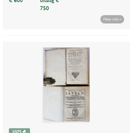
€ 600
uitslag €
750
Meer info
1075