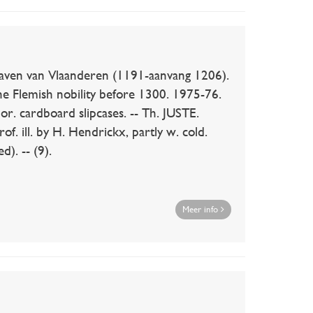
en van Vlaanderen (1191-aanvang 1206).
e Flemish nobility before 1300. 1975-76.
 & or. cardboard slipcases. -- Th. JUSTE.
of. ill. by H. Hendrickx, partly w. cold.
d). -- (9).
Meer info