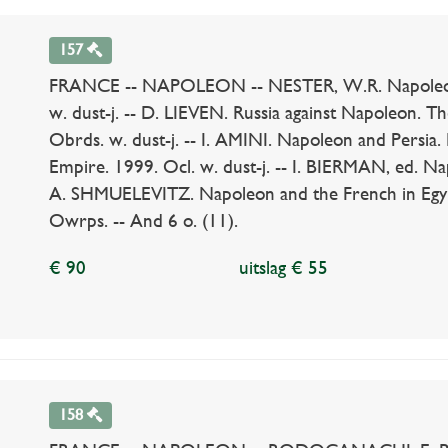
157
FRANCE -- NAPOLEON -- NESTER, W.R. Napoleon a
w. dust-j. -- D. LIEVEN. Russia against Napoleon. T
Obrds. w. dust-j. -- I. AMINI. Napoleon and Persia.
Empire. 1999. Ocl. w. dust-j. -- I. BIERMAN, ed. Nap
A. SHMUELEVITZ. Napoleon and the French in Egyp
Owrps. -- And 6 o. (11).
€ 90
uitslag € 55
158