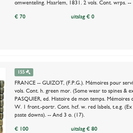
omwenteling. Haarlem, 1831. 2 vols. Cont. wrps. -- 
€ 70
uitslag € 0
155
FRANCE -- GUIZOT, (F.P.G.). Mémoires pour servir
vols. Cont. h. green mor. (Some wear to spines & e
PASQUIER, ed. Histoire de mon temps. Mémoires du 
W. 1 front.-portr. Cont. hcf. w. red labels, t.e.g. (E
paste downs). -- And 3 o. (17).
€ 100
uitslag € 80