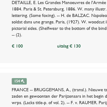
DETAILLE, E. Les Grandes Manoeuvres de l'Armée 
1884. Paris & St. Petersburg, 1886. W. many illustr. b
lettering. (Some foxing). -- H. de BALZAC. Napoleo
soldat dans une grange. Paris, (1927). W. woodcut ill
pictorial sides. (Shelfwear to the bottom of the bind
-- (2).
€ 100
uitslag € 130
154
FRANCE -- BRUGGEMANS, A., (transl.). Nieuwe tafe
zeden en gewoonten der Parijzenaars in het begin d
wrps. (Lacks title-p. of vol. 2). -- F. v. RAUMER. Par