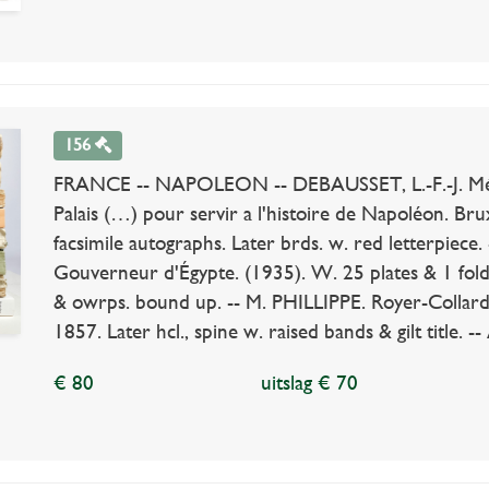
156
FRANCE -- NAPOLEON -- DEBAUSSET, L.-F.-J. Mémo
Palais (…) pour servir a l'histoire de Napoléon. Bru
facsimile autographs. Later brds. w. red letterpie
Gouverneur d'Égypte. (1935). W. 25 plates & 1 fold
& owrps. bound up. -- M. PHILLIPPE. Royer-Collard. S
1857. Later hcl., spine w. raised bands & gilt title. -
€ 80
uitslag € 70