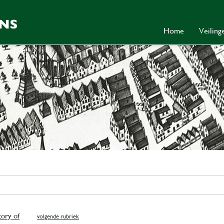
Home
Veilin
tory of
volgende rubriek