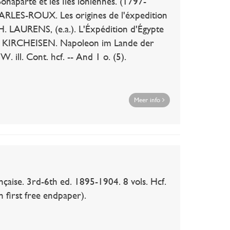
rte et les Iles ioniennes. (1797-
HARLES-ROUX. Les origines de l'éxpedition
 H. LAURENS, (e.a.). L'Éxpédition d'Égypte
F.M. KIRCHEISEN. Napoleon im Lande der
ill. Cont. hcf. -- And 1 o. (5).
Meer info
aise. 3rd-6th ed. 1895-1904. 8 vols. Hcf.
 first free endpaper).