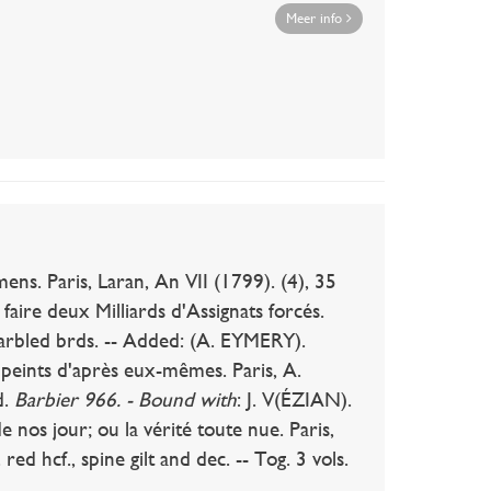
Meer info
s. Paris, Laran, An VII (1799). (4), 35
 faire deux Milliards d'Assignats forcés.
arbled brds. -- Added: (A. EYMERY).
peints d'après eux-mêmes. Paris, A.
d.
Barbier 966. - Bound with
: J. V(ÉZIAN).
e nos jour; ou la vérité toute nue. Paris,
. red hcf., spine gilt and dec. -- Tog. 3 vols.