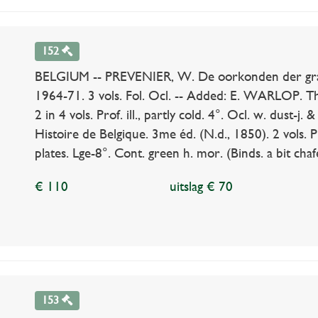
152
BELGIUM -- PREVENIER, W. De oorkonden der grav
1964-71. 3 vols. Fol. Ocl. -- Added: E. WARLOP. Th
2 in 4 vols. Prof. ill., partly cold. 4°. Ocl. w. dust-j.
Histoire de Belgique. 3me éd. (N.d., 1850). 2 vols. Pr
plates. Lge-8°. Cont. green h. mor. (Binds. a bit chafe
€ 110
uitslag € 70
153