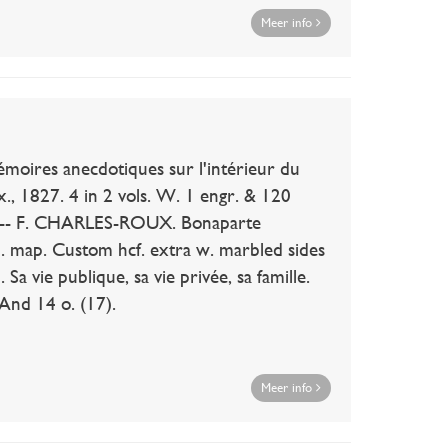
Meer info
ires anecdotiques sur l'intérieur du
x., 1827. 4 in 2 vols. W. 1 engr. & 120
ce. -- F. CHARLES-ROUX. Bonaparte
. map. Custom hcf. extra w. marbled sides
a vie publique, sa vie privée, sa famille.
- And 14 o. (17).
Meer info