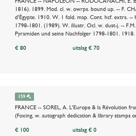
FRANCE -- NAPOLEON -- RODOCANACHI, E. Bonapa
1816). 1899. Mod. cl. w. owrps. bound up. -- F. C
d'Égypte. 1910. W. 1 fold. map. Cont. hcf. extra. --
1798-1801. (1989). W. illustr. Ocl. w. dust-j. -- 
Pyramiden und seine Nachfolger 1798-1801. 1918. W. 
€ 80
uitslag € 70
159
FRANCE -- SOREL, A. L'Europe & la Révolution franç
(Foxing, w. autograph dedication & library stamps on
€ 100
uitslag € 0