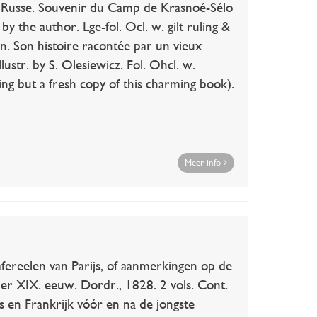
Russe. Souvenir du Camp de Krasnoé-Sélo
y the author. Lge-fol. Ocl. w. gilt ruling &
n. Son histoire racontée par un vieux
ustr. by S. Olesiewicz. Fol. Ohcl. w.
ing but a fresh copy of this charming book).
Meer info
reelen van Parijs, of aanmerkingen op de
er XIX. eeuw. Dordr., 1828. 2 vols. Cont.
ijs en Frankrijk vóór en na de jongste