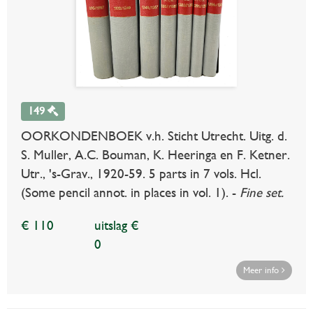
149
OORKONDENBOEK v.h. Sticht Utrecht. Uitg. d.
S. Muller, A.C. Bouman, K. Heeringa en F. Ketner.
Utr., 's-Grav., 1920-59. 5 parts in 7 vols. Hcl.
(Some pencil annot. in places in vol. 1). -
Fine set.
€ 110
uitslag €
0
Meer info