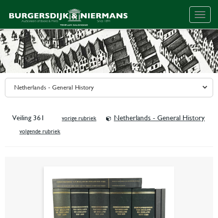
Togg
navig
Veiling 361
Netherlands - General History
vorige rubriek
volgende rubriek