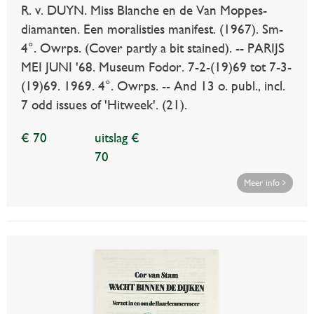
R. v. DUYN. Miss Blanche en de Van Moppes-
diamanten. Een moralisties manifest. (1967). Sm-
4°. Owrps. (Cover partly a bit stained). -- PARIJS
MEI JUNI '68. Museum Fodor. 7-2-(19)69 tot 7-3-
(19)69. 1969. 4°. Owrps. -- And 13 o. publ., incl.
7 odd issues of 'Hitweek'. (21).
€ 70
uitslag €
70
Meer info