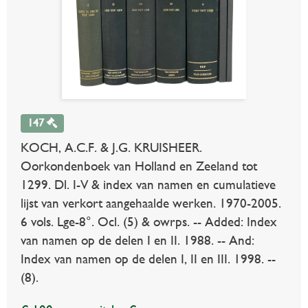
147
KOCH, A.C.F. & J.G. KRUISHEER.
Oorkondenboek van Holland en Zeeland tot
1299. Dl. I-V & index van namen en cumulatieve
lijst van verkort aangehaalde werken. 1970-2005.
6 vols. Lge-8°. Ocl. (5) & owrps. -- Added: Index
van namen op de delen I en II. 1988. -- And:
Index van namen op de delen I, II en III. 1998. --
(8).