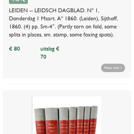
LEIDEN -- LEIDSCH DAGBLAD. Nº 1,
Donderdag 1 Maart. Aº 1860. (Leiden), Sijthoff,
1860. (4) pp. Sm-4°. (Partly torn on fold, some
splits in places, sm. stamp, some foxing spots).
€ 80
uitslag €
70
Meer info