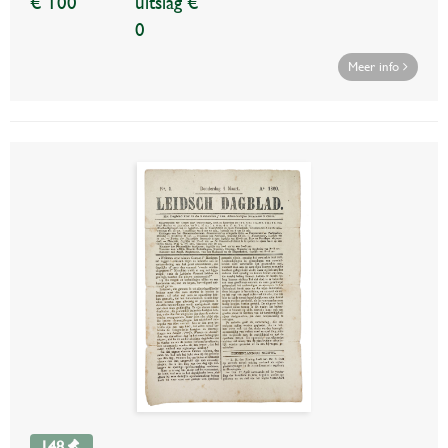
€ 100
uitslag €
0
Meer info
148