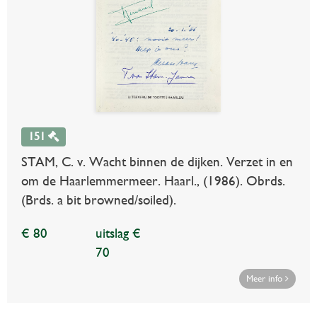
151
STAM, C. v. Wacht binnen de dijken. Verzet in en
om de Haarlemmermeer. Haarl., (1986). Obrds.
(Brds. a bit browned/soiled).
€ 80
uitslag €
70
Meer info