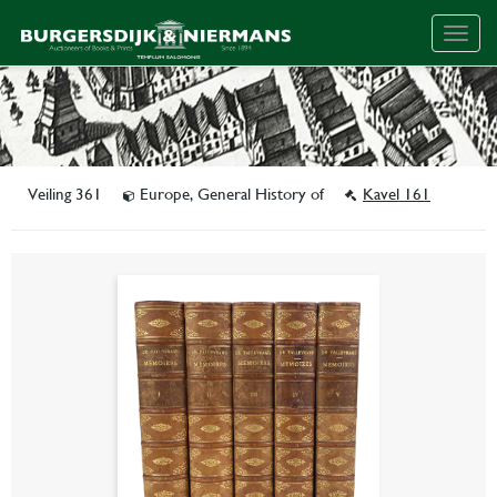
Togg
navig
Veiling 361
Europe, General History of
Kavel 161