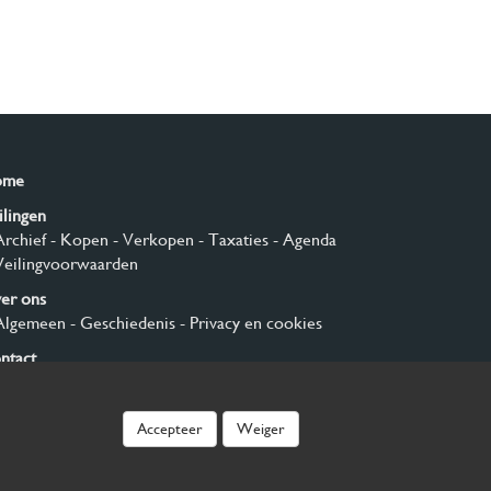
ome
ilingen
Archief
- Kopen
- Verkopen
- Taxaties
- Agenda
Veilingvoorwaarden
er ons
Algemeen
- Geschiedenis
- Privacy en cookies
ntact
nmelden
Accepteer
Weiger