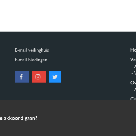
E-mail veilinghuis
H
E-mail biedingen
Ve
- 
- 
Ov
- 
Co
Aa
ee akkoord gaan?
© 2026 Burgersdijk en Niermans - Templum Salomonis