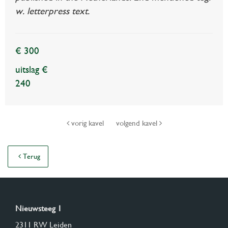
w. letterpress text.
€ 300
uitslag €
240
vorig kavel
volgend kavel
Terug
Nieuwsteeg 1
2311 RW Leiden