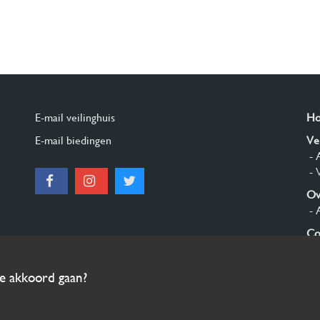
E-mail veilinghuis
H
E-mail biedingen
Ve
- 
- 
Ov
- 
Co
Aa
ee akkoord gaan?
© 2026 Burgersdijk en Niermans - Templum Salomonis