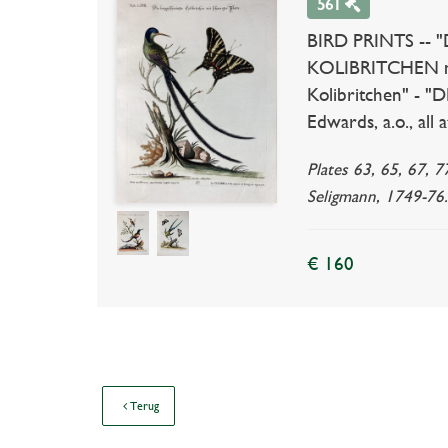
561
BIRD PRINTS --
KOLIBRITCHEN mi
Kolibritchen" - 
Edwards, a.o., all 
Plates 63, 65, 67, 
Seligmann, 1749-76. 
€ 160
Terug