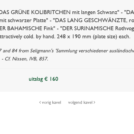
 "DAS GRÜNE KOLIBRITCHEN mit langen Schwanz" 
t schwarzer Platte" - "DAS LANG GESCHWÄNZTE, rothe 
"DER BAHAMISCHE Fink" - "DER SURINAMISCHE Rothvogel" -
attractively cold. by hand. 248 x 190 mm (plate size) each.
77 and 84 from Seligmann's 'Sammlung verschiedener ausländisch
- Cf. Nissen, IVB, 857.
uitslag € 160
vorig kavel
volgend kavel