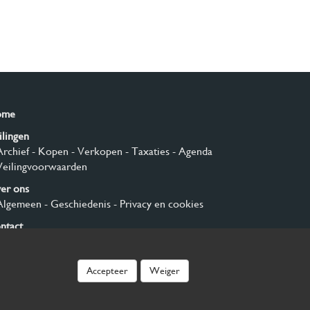
ome
ilingen
Archief
- Kopen
- Verkopen
- Taxaties
- Agenda
Veilingvoorwaarden
er ons
Algemeen
- Geschiedenis
- Privacy en cookies
ntact
nmelden
Accepteer
Weiger