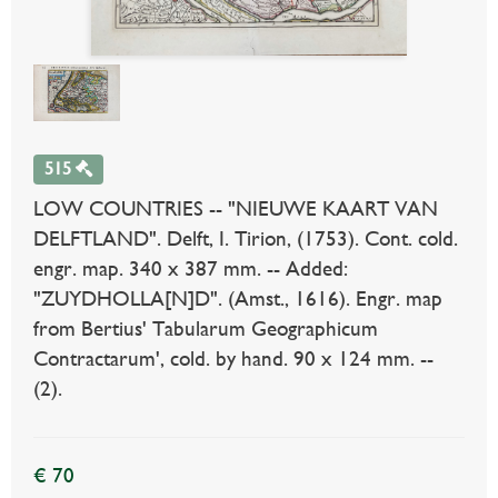
515
LOW COUNTRIES -- "NIEUWE KAART VAN
DELFTLAND". Delft, I. Tirion, (1753). Cont. cold.
engr. map. 340 x 387 mm. -- Added:
"ZUYDHOLLA[N]D". (Amst., 1616). Engr. map
from Bertius' Tabularum Geographicum
Contractarum', cold. by hand. 90 x 124 mm. --
(2).
€ 70