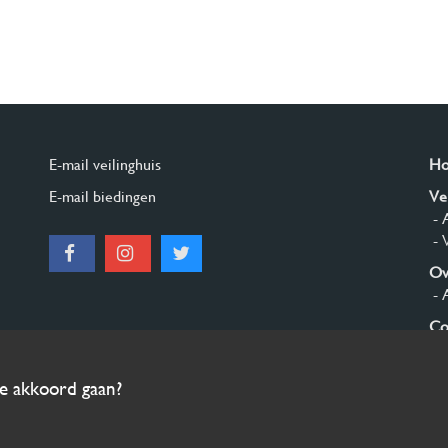
E-mail veilinghuis
H
E-mail biedingen
Ve
- 
- 
Ov
- 
Co
Aa
ee akkoord gaan?
© 2026 Burgersdijk en Niermans - Templum Salomonis