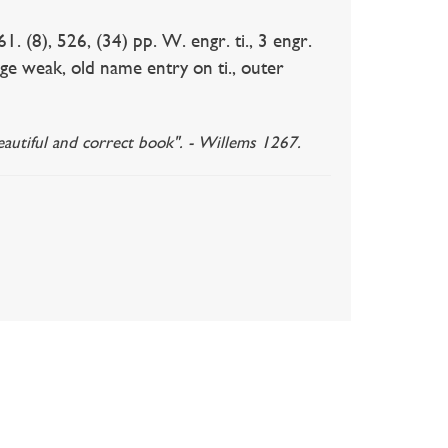
. (8), 526, (34) pp. W. engr. ti., 3 engr.
nge weak, old name entry on ti., outer
beautiful and correct book". - Willems 1267.