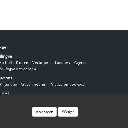
ome
ilingen
Archief
- Kopen
- Verkopen
- Taxaties
- Agenda
Veilingvoorwaarden
er ons
Algemeen
- Geschiedenis
- Privacy en cookies
ntact
nmelden
Accepteer
Weiger