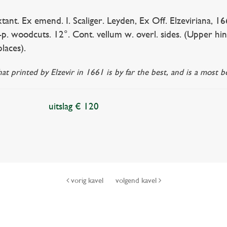
t. Ex emend. I. Scaliger. Leyden, Ex Off. Elzeviriana, 1661
l-p. woodcuts. 12°. Cont. vellum w. overl. sides. (Upper hi
laces).
at printed by Elzevir in 1661 is by far the best, and is a most 
uitslag € 120
vorig kavel
volgend kavel