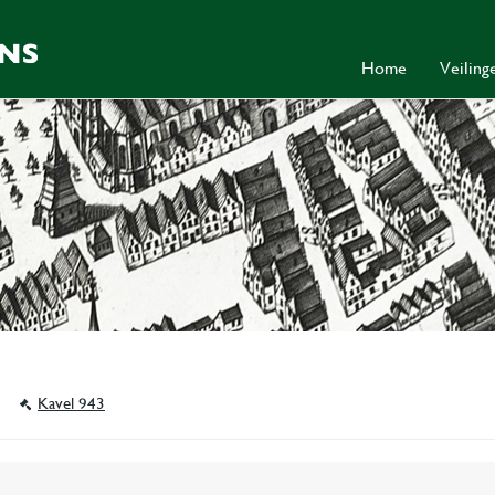
Home
Veilin
y
Kavel 943