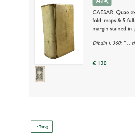
943
CAESAR. Quae extan
fold. maps & 5 ful
margin stained in p
Dibdin I, 360: "… th
€ 120
Terug