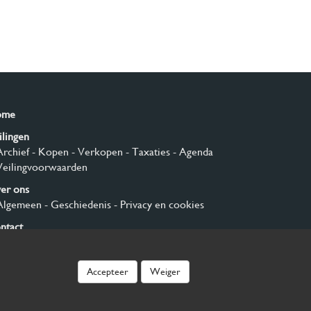
ome
ilingen
Archief
- Kopen
- Verkopen
- Taxaties
- Agenda
Veilingvoorwaarden
er ons
Algemeen
- Geschiedenis
- Privacy en cookies
ntact
nmelden
Accepteer
Weiger