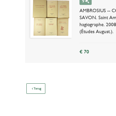
9
AMBROSIUS -- COUR
SAVON. Saint Ambr
hagiographe. 2008.
(Études August.).
€ 70
Terug