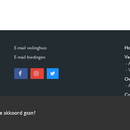
E-mail veilinghuis
H
E-mail biedingen
Ve
- 
- 
Ov
- 
Co
Aa
ee akkoord gaan?
© 2026 Burgersdijk en Niermans - Templum Salomonis