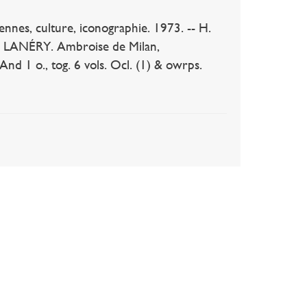
es, culture, iconographie. 1973. -- H.
 C. LANÉRY. Ambroise de Milan,
nd 1 o., tog. 6 vols. Ocl. (1) & owrps.