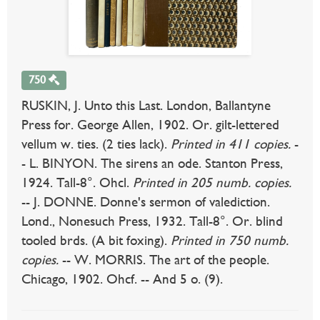
750
RUSKIN, J. Unto this Last. London, Ballantyne
Press for. George Allen, 1902. Or. gilt-lettered
vellum w. ties. (2 ties lack).
Printed in 411 copies.
-
- L. BINYON. The sirens an ode. Stanton Press,
1924. Tall-8°. Ohcl.
Printed in 205 numb. copies.
-- J. DONNE. Donne's sermon of valediction.
Lond., Nonesuch Press, 1932. Tall-8°. Or. blind
tooled brds. (A bit foxing).
Printed in 750 numb.
copies.
-- W. MORRIS. The art of the people.
Chicago, 1902. Ohcf. -- And 5 o. (9).