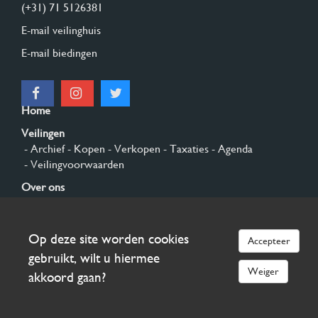
(+31) 71 5126381
E-mail veilinghuis
E-mail biedingen
Home
Veilingen
- Archief
- Kopen
- Verkopen
- Taxaties
- Agenda
- Veilingvoorwaarden
Over ons
- Algemeen
- Geschiedenis
- Privacy en cookies
Contact
Op deze site worden cookies
Accepteer
Aanmelden
gebruikt, wilt u hiermee
Weiger
akkoord gaan?
© 2026 Burgersdijk en Niermans - Templum Salomonis