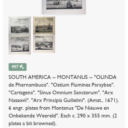
497
SOUTH AMERICA -- MONTANUS -- "OLINDA
de Phernambuco". "Ostium Flumines Paraybae".
"Cartagena". "Sinus Omnium Sanctorum". "Arx
Nassovii". "Arx Principis Guilielmi". (Amst., 1671).
6 engr. plates from Montanus "De Nieuwe en
Onbekende Weereld". Each c. 290 x 355 mm. (2
plates a bit browned).