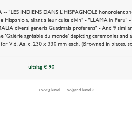
- "LES INDIENS DANS L'HISPAGNOLE honoroient ancie
e Hispaniola, allant a leur culte divin" - "LLAMA in Pe
ALIA diversi generis Guatimala proferens" - And 9 similar. 
e 'Galérie agréable du monde' depicting ceremonies and ani
al for V.d. Aa. c. 230 x 330 mm each. (Browned in places, s
uitslag € 90
vorig kavel
volgend kavel