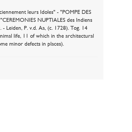
nnement leurs Idoles" - "POMPE DES
ru" - "CEREMONIES NUPTIALES des Indiens
- Leiden, P. v.d. Aa, (c. 1728). Tog. 14
mal life, 11 of which in the architectural
ome minor defects in places).