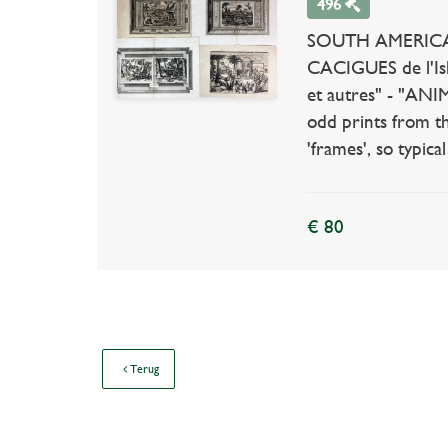
496
SOUTH AMERICA -
CACIGUES de l'Isl
et autres" - "ANIM
odd prints from th
'frames', so typic
€ 80
Terug