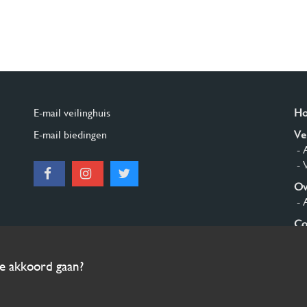
E-mail veilinghuis
H
E-mail biedingen
Ve
- 
- 
Ov
- 
Co
Aa
ee akkoord gaan?
© 2026 Burgersdijk en Niermans - Templum Salomonis