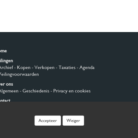
ome
ilingen
Archief
- Kopen
- Verkopen
- Taxaties
- Agenda
Veilingvoorwaarden
er ons
Algemeen
- Geschiedenis
- Privacy en cookies
ntact
nmelden
Accepteer
Weiger