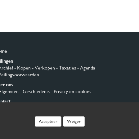
ome
ilingen
Archief
- Kopen
- Verkopen
- Taxaties
- Agenda
Veilingvoorwaarden
er ons
Algemeen
- Geschiedenis
- Privacy en cookies
ntact
nmelden
Accepteer
Weiger