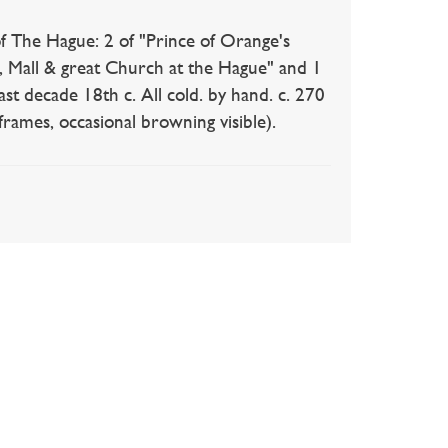
e Hague: 2 of "Prince of Orange's
 Mall & great Church at the Hague" and 1
st decade 18th c. All cold. by hand. c. 270
rames, occasional browning visible).