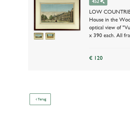
452
LOW COUNTRIES -
House in the Wood
optical view of "V
x 390 each. All fr
€ 120
Terug