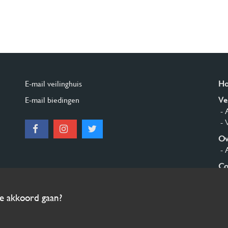
E-mail veilinghuis
H
E-mail biedingen
Ve
- 
- 
Ov
- 
Co
Aa
ee akkoord gaan?
© 2026 Burgersdijk en Niermans - Templum Salomonis