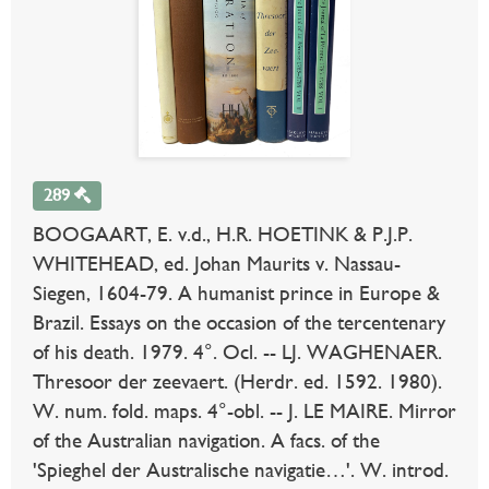
289
BOOGAART, E. v.d., H.R. HOETINK & P.J.P.
WHITEHEAD, ed. Johan Maurits v. Nassau-
Siegen, 1604-79. A humanist prince in Europe &
Brazil. Essays on the occasion of the tercentenary
of his death. 1979. 4°. Ocl. -- LJ. WAGHENAER.
Thresoor der zeevaert. (Herdr. ed. 1592. 1980).
W. num. fold. maps. 4°-obl. -- J. LE MAIRE. Mirror
of the Australian navigation. A facs. of the
'Spieghel der Australische navigatie…'. W. introd.