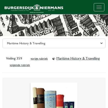
Togg
navig
Veiling 359
Maritime History & Travelling
vorige rubriek
volgende rubriek