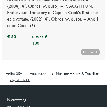
(2004). 4°. Obrds. w. dust-j. -- P. AUGHTON.
Endeavour. The story of Captain Cook's first great
epic voyage. (2002). 4°. Obrds. w. dust-j. -- And 1
o. on Cook. (6).
€ 50
uitslag €
100
Meer info
Veiling 359
Maritime History & Travelling
vorige rubriek
volgende rubriek
Nieuwsteeg 1