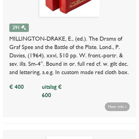
291
MILLINGTON-DRAKE, E., (ed.). The Drama of
Graf Spee and the Battle of the Plate. Lond., P.
Davies, (1964). xxvi, 510 pp. W. front.-portr. &
sev. ills. Sm-4°. Bound in or. full red cf. w. gilt dec.
and lettering, a.e.g. In custom made red cloth box.
€ 400
uitslag €
600
Meer info