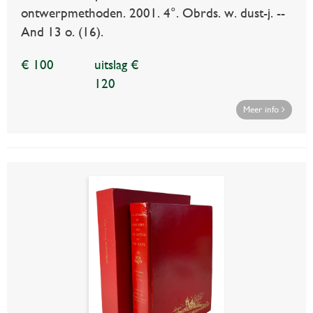
ontwerpmethoden. 2001. 4°. Obrds. w. dust-j. --
And 13 o. (16).
€ 100
uitslag €
120
Meer info