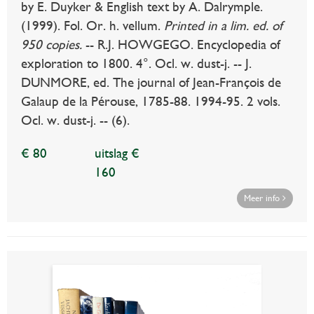
by E. Duyker & English text by A. Dalrymple.
(1999). Fol. Or. h. vellum.
Printed in a lim. ed. of
950 copies.
-- R.J. HOWGEGO. Encyclopedia of
exploration to 1800. 4°. Ocl. w. dust-j. -- J.
DUNMORE, ed. The journal of Jean-François de
Galaup de la Pérouse, 1785-88. 1994-95. 2 vols.
Ocl. w. dust-j. -- (6).
€ 80
uitslag €
160
Meer info