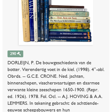
290
DORLEIJN, P. De bouwgeschiedenis van de
botter. Vierendertig voet in de kiel. (1998). 4°-obl.
Obrds. -- G.C.E. CRONE. Ned. jachten,
binnenschepen, visschersvaartuigen en daarmee
verwante kleine zeeschepen 1650-1900. (Repr.
ed. 1926). 1978. Fol. Ocl. -- A.J. HOVING & A.A.
LEMMERS. In tekening gebracht: de achttiende-
eeuwse scheepsbouwers en hun