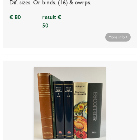
Dif. sizes. Or binds. (16) & owrps.
€ 80
result €
50
More info