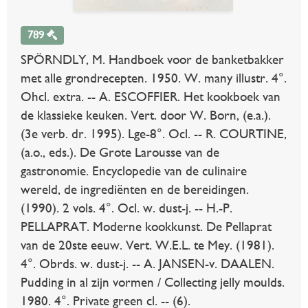
789
SPÖRNDLY, M. Handboek voor de banketbakker
met alle grondrecepten. 1950. W. many illustr. 4°.
Ohcl. extra. -- A. ESCOFFIER. Het kookboek van
de klassieke keuken. Vert. door W. Born, (e.a.).
(3e verb. dr. 1995). Lge-8°. Ocl. -- R. COURTINE,
(a.o., eds.). De Grote Larousse van de
gastronomie. Encyclopedie van de culinaire
wereld, de ingrediënten en de bereidingen.
(1990). 2 vols. 4°. Ocl. w. dust-j. -- H.-P.
PELLAPRAT. Moderne kookkunst. De Pellaprat
van de 20ste eeuw. Vert. W.E.L. te Mey. (1981).
4°. Obrds. w. dust-j. -- A. JANSEN-v. DAALEN.
Pudding in al zijn vormen / Collecting jelly moulds.
1980. 4°. Private green cl. -- (6).