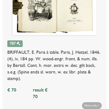
787
BRIFFAULT, E. Paris à table. Paris, J. Hetzel, 1846.
(4), iv, 184 pp. W. wood-engr. front. & num. ills.
by Bertall. Cont. h. mor. extra w. dec. gilt back,
a.e.g. (Spine ends sl. worn, w. ex libr. plate &
stamp).
€ 70
result €
70
More info