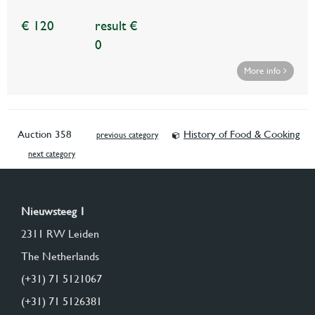
€ 120
result €
0
More info
Auction 358
History of Food & Cooking
previous category
next category
Nieuwsteeg 1
2311 RW Leiden
The Netherlands
(+31) 71 5121067
(+31) 71 5126381