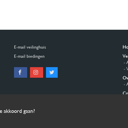
E-mail veilinghuis
H
E-mail biedingen
Ve
- 
- 
Ov
- 
Co
Aa
ee akkoord gaan?
© 2026 Burgersdijk en Niermans - Templum Salomonis