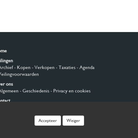
ome
ilingen
Archief
- Kopen
- Verkopen
- Taxaties
- Agenda
Veilingvoorwaarden
er ons
Algemeen
- Geschiedenis
- Privacy en cookies
ntact
nmelden
Accepteer
Weiger