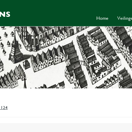
Home
Veilin
 124