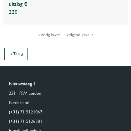
uitslag €
220
vorig kavel
volgend kavel
Terug
Nieuwsteeg 1
2311 RW Leiden
Nederland
(+31) 71 5121067
(+31) 71 5126381
E-mail veilinghuis