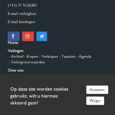
(+31) 71 5126381
E-mail veilinghuis
E-mail biedingen
Home
Veilingen
- Archief
- Kopen
- Verkopen
- Taxaties
- Agenda
- Veilingvoorwaarden
Over ons
- Algemeen
- Geschiedenis
- Privacy en cookies
Contact
Op deze site worden cookies
Accepteer
Aanmelden
gebruikt, wilt u hiermee
Weiger
akkoord gaan?
© 2026 Burgersdijk en Niermans - Templum Salomonis