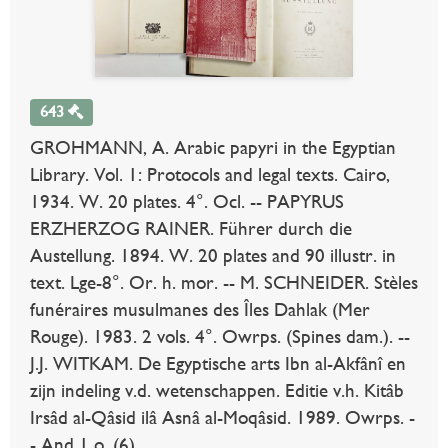
643
GROHMANN, A. Arabic papyri in the Egyptian
Library. Vol. 1: Protocols and legal texts. Cairo,
1934. W. 20 plates. 4°. Ocl. -- PAPYRUS
ERZHERZOG RAINER. Führer durch die
Austellung. 1894. W. 20 plates and 90 illustr. in
text. Lge-8°. Or. h. mor. -- M. SCHNEIDER. Stèles
funéraires musulmanes des Îles Dahlak (Mer
Rouge). 1983. 2 vols. 4°. Owrps. (Spines dam.). --
J.J. WITKAM. De Egyptische arts Ibn al-Akfânî en
zijn indeling v.d. wetenschappen. Editie v.h. Kitâb
Irsâd al-Qâsid ilâ Asnâ al-Moqâsid. 1989. Owrps. -
- And 1 o. (6).