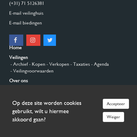
(+31) 71 5126381
E-mail veilinghuis
E-mail biedingen
Home
Veilingen
- Archief
- Kopen
- Verkopen
- Taxaties
- Agenda
- Veilingvoorwaarden
Over ons
- Algemeen
- Geschiedenis
- Privacy en cookies
Contact
Op deze site worden cookies
Accepteer
Aanmelden
gebruikt, wilt u hiermee
Weiger
akkoord gaan?
© 2026 Burgersdijk en Niermans - Templum Salomonis