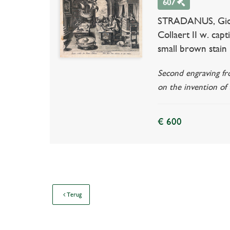
607
STRADANUS, Giovann
Collaert II w. cap
small brown stain 
Second engraving fr
on the invention of 
€ 600
Terug