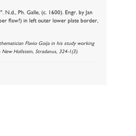
N.d., Ph. Galle, (c. 1600). Engr. by Jan
per flaw?) in left outer lower plate border,
hematician Flavio Goija in his study working
- New Hollstein, Stradanus, 324-1(3).