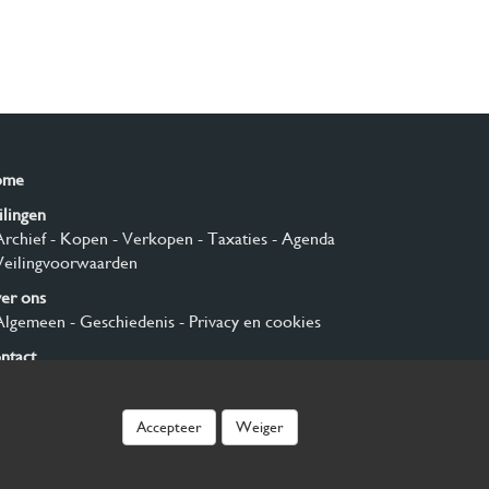
ome
ilingen
Archief
- Kopen
- Verkopen
- Taxaties
- Agenda
Veilingvoorwaarden
er ons
Algemeen
- Geschiedenis
- Privacy en cookies
ntact
nmelden
Accepteer
Weiger