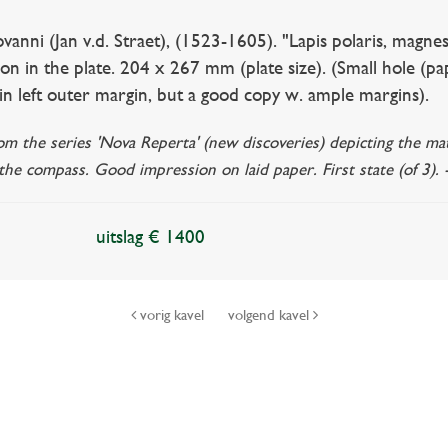
i (Jan v.d. Straet), (1523-1605). "Lapis polaris, magnes". 
tion in the plate. 204 x 267 mm (plate size). (Small hole (pa
in left outer margin, but a good copy w. ample margins).
om the series 'Nova Reperta' (new discoveries) depicting the mat
the compass. Good impression on laid paper. First state (of 3). 
uitslag € 1400
vorig kavel
volgend kavel