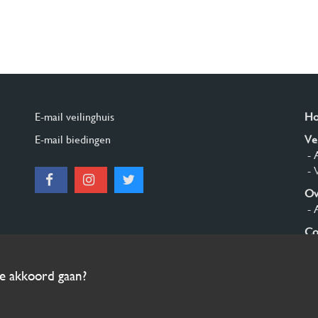
E-mail veilinghuis
H
E-mail biedingen
Ve
- 
- 
Ov
- 
Co
Aa
ee akkoord gaan?
© 2026 Burgersdijk en Niermans - Templum Salomonis