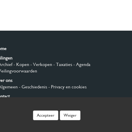
ome
ilingen
Archief
- Kopen
- Verkopen
- Taxaties
- Agenda
Veilingvoorwaarden
er ons
Algemeen
- Geschiedenis
- Privacy en cookies
ntact
nmelden
Accepteer
Weiger