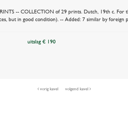
S -- COLLECTION of 29 prints. Dutch, 19th c. For the 
es, but in good condition). -- Added: 7 similar by foreign p
uitslag € 190
vorig kavel
volgend kavel