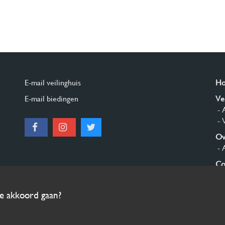
E-mail veilinghuis
H
E-mail biedingen
Ve
- 
- 
Ov
- 
Co
Aa
ee akkoord gaan?
© 2026 Burgersdijk en Niermans - Templum Salomonis