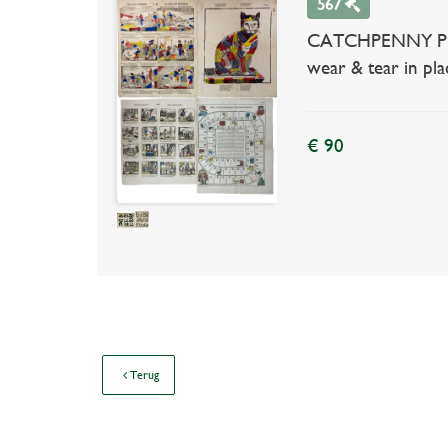
567
CATCHPENNY PRINT
wear & tear in plac
€ 90
Terug