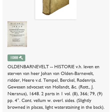
1088
OLDENBARNEVELT -- HISTORIE v.h. leven en
sterven van heer Johan van Olden-Barnevelt,
ridder, Heere v.d. Tempel, Berckel, Rodenrijs.
Gewesen advocaet van Hollandt, &c. (Rott., J.
Næranus), 1648. 2 parts in 1 vol. (8), 366; 79, (9)
pp. 4°. Cont. vellum w. overl. sides. (Slightly
browned in places, light waterstaining in the back).