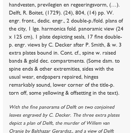
handvesten, previlegien en regeeringsvorm, (…).
Delft, R. Boitet, (1729). (24), 804, (14) pp. W.
engr. front., dedic. engr., 2 double-p./fold. plans of
the city, 1 lge. harmonica fold. panoramic view (24
x 125 cm), 1 plate depicting seals, 17 fine double-
p. engr. views by C. Decker after P. Smith, & w. 3
extra plates bound in. Cont. cf., spine w. raised
bands & gold dec. compartments. (Some dam. to
spine ends & other extremities, sides with the
usual wear, endpapers repaired, hinges
remarkably sound, lower corner of the title-p.
torn off, some yellowing & offsetting in the text).
With the fine panorama of Delft on two conjoined
leaves engraved by C. Decker. The three extra plates
depict a plan of Delft, the murder of Willem van
Oranje by Balthazar Gerardsz., and a view of Delft