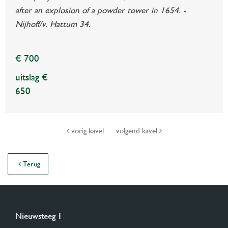
after an explosion of a powder tower in 1654. -
Nijhoff/v. Hattum 34.
€ 700
uitslag €
650
vorig kavel
volgend kavel
Terug
Nieuwsteeg 1