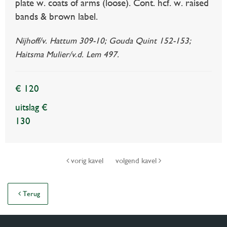
plate w. coats of arms (loose). Cont. hcf. w. raised
bands & brown label.
Nijhoff/v. Hattum 309-10; Gouda Quint 152-153;
Haitsma Mulier/v.d. Lem 497.
€ 120
uitslag €
130
vorig kavel
volgend kavel
Terug