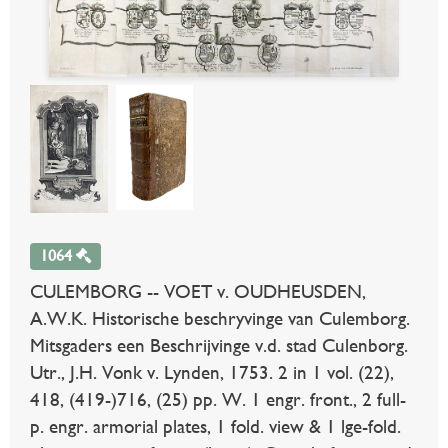
1064
CULEMBORG -- VOET v. OUDHEUSDEN,
A.W.K. Historische beschryvinge van Culemborg.
Mitsgaders een Beschrijvinge v.d. stad Culenborg.
Utr., J.H. Vonk v. Lynden, 1753. 2 in 1 vol. (22),
418, (419-)716, (25) pp. W. 1 engr. front., 2 full-
p. engr. armorial plates, 1 fold. view & 1 lge-fold.