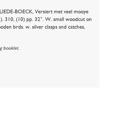
E-BOECK, Versiert met veel mooye
.). 310, (10) pp. 32°. W. small woodcut on
ooden brds. w. silver clasps and catches,
g booklet.