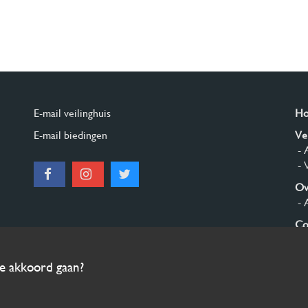
E-mail veilinghuis
H
E-mail biedingen
Ve
- 
- 
Ov
- 
Co
Aa
ee akkoord gaan?
© 2026 Burgersdijk en Niermans - Templum Salomonis