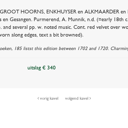
ROOT HOORNS, ENKHUYSER en ALKMAARDER en LIED
ns en Gesangen. Purmerend, A. Munnik, n.d. (=early 18th c
.-p. and several pp. w. noted music. Cont. red velvet over w
e worn along edges, text a bit browned).
oeken, 185 listst this edition between 1702 and 1720. Charmin
uitslag € 340
vorig kavel
volgend kavel