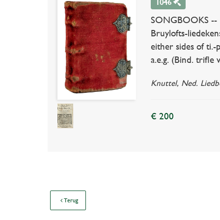
1046
SONGBOOKS -- G
Bruylofts-liedeke
either sides of ti
a.e.g. (Bind. trifl
Knuttel, Ned. Liedb
€ 200
Terug