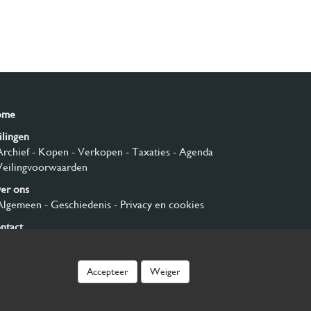
ome
ilingen
Archief
- Kopen
- Verkopen
- Taxaties
- Agenda
Veilingvoorwaarden
er ons
Algemeen
- Geschiedenis
- Privacy en cookies
ntact
nmelden
Accepteer
Weiger