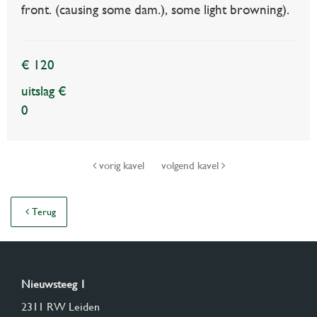
front. (causing some dam.), some light browning).
€ 120
uitslag €
0
vorig kavel
volgend kavel
Terug
Nieuwsteeg 1
2311 RW Leiden