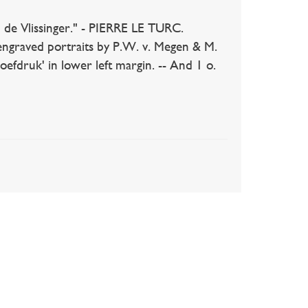
de Vlissinger." - PIERRE LE TURC.
2 engraved portraits by P.W. v. Megen & M.
oefdruk' in lower left margin. -- And 1 o.