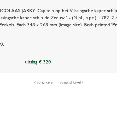
OLAAS JARRY. Capitein op het Vlissingsche kaper schip 
issingsche kaper schip de Zeeuw." - (N.pl., n.pr.), 1782. 
J. Perkois. Each 348 x 268 mm (image size). Both printed 'Pr
3.
uitslag € 320
vorig kavel
volgend kavel