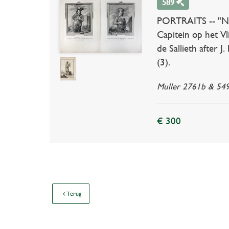
589
PORTRAITS -- "NIC
Capitein op het Vl
de Sallieth after 
(3).
Muller 2761b & 549
€ 300
Terug