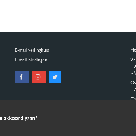
E-mail veilinghuis
H
E-mail biedingen
Ve
- 
- 
Ov
- 
Co
Aa
ee akkoord gaan?
© 2026 Burgersdijk en Niermans - Templum Salomonis