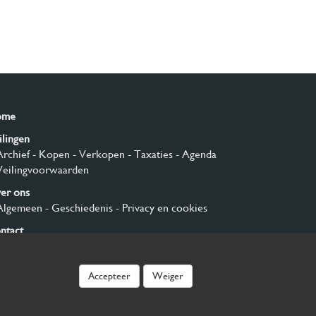
ome
ilingen
Archief
- Kopen
- Verkopen
- Taxaties
- Agenda
Veilingvoorwaarden
er ons
Algemeen
- Geschiedenis
- Privacy en cookies
ntact
nmelden
Accepteer
Weiger