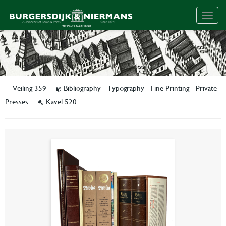
Togg
navig
Veiling 359
Bibliography - Typography - Fine Printing - Private
Presses
Kavel 520