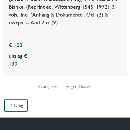
Blanke. (Reprint ed. Wittenberg 1545. 1972). 3
vols., incl. 'Anhang & Dokumente'. Ocl. (2) &
owrps. -- And 2 o. (9).
€ 100
uitslag €
130
vorig kavel
volgend kavel
Terug