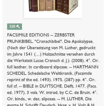
520
FACSIMILE EDITIONS -- ZERBSTER
PRUNKBIBEL. "Cranachbibel". Die Apokalypse.
(Nach der Übersetzung von M. Luther, gedruckt
im Jahre 1541 (…) Holzschnitte versehen durch
die Werkstatt Lucas Cranach d. J.). (2008). 4°. Or.
full leather. In cardboard slipcase. -- HARTMANN
SCHEDEL. Schedelsche Weltkronik. (Facsimile
reprint of the ed. 1493). 1975. (287) pp. 4°. Or.
full cf. -- BIBLE in DUYTSCHE. Delft, 1477. (Facs.
ed. 1977). 3 vols. W. introd. by C.C. de Bruin. 4°.
Or. binds., w. dec. slipcase. -- M. LUTHER. Die
gantze H. Schrifft Deudsch. Hrsg. v. H. Volz & H.