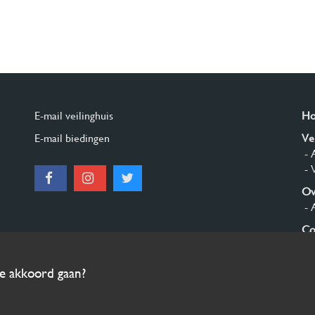
E-mail veilinghuis
H
E-mail biedingen
Ve
- 
- 
Ov
- 
Co
Aa
ee akkoord gaan?
© 2026 Burgersdijk en Niermans - Templum Salomonis