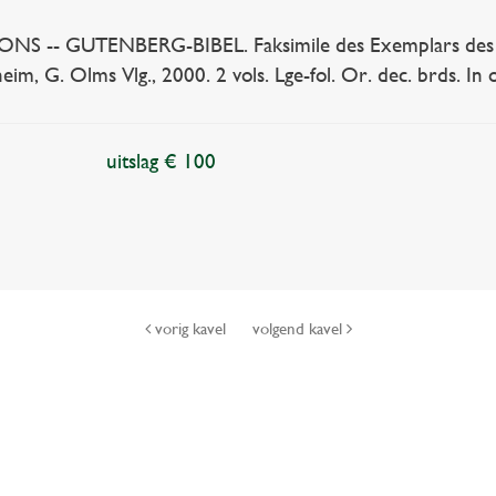
NS -- GUTENBERG-BIBEL. Faksimile des Exemplars des
im, G. Olms Vlg., 2000. 2 vols. Lge-fol. Or. dec. brds. In oc
uitslag € 100
vorig kavel
volgend kavel