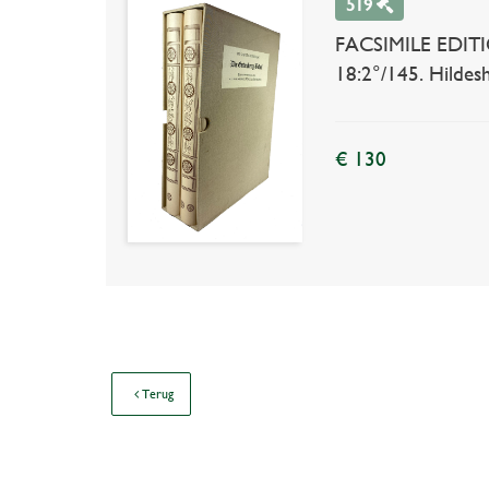
519
FACSIMILE EDITIO
18:2°/145. Hildeshe
€ 130
Terug