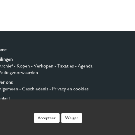
ome
ilingen
Archief
- Kopen
- Verkopen
- Taxaties
- Agenda
Veilingvoorwaarden
er ons
Algemeen
- Geschiedenis
- Privacy en cookies
ntact
nmelden
Accepteer
Weiger