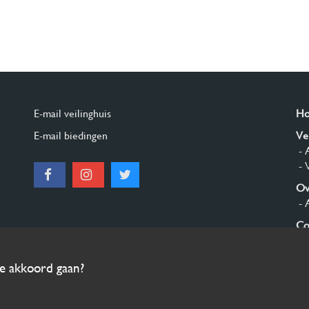
E-mail veilinghuis
H
E-mail biedingen
Ve
- 
- 
Ov
- 
Co
Aa
ee akkoord gaan?
© 2026 Burgersdijk en Niermans - Templum Salomonis