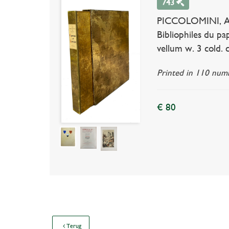
743
PICCOLOMINI, A.S.
Bibliophiles du pap
vellum w. 3 cold. 
Printed in 110 numb
€ 80
Terug