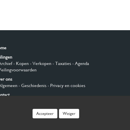
ome
ilingen
Archief
- Kopen
- Verkopen
- Taxaties
- Agenda
Veilingvoorwaarden
er ons
Algemeen
- Geschiedenis
- Privacy en cookies
ntact
nmelden
Accepteer
Weiger