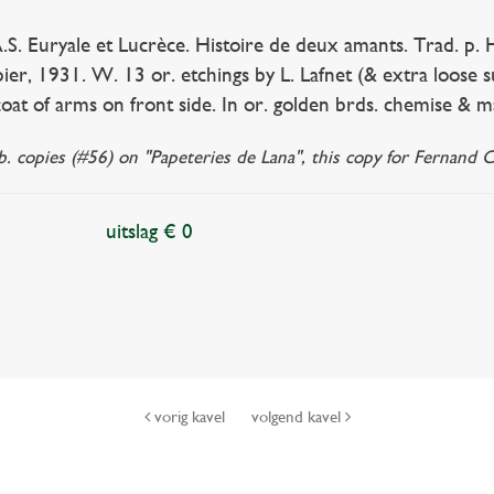
 Euryale et Lucrèce. Histoire de deux amants. Trad. p. H.
ier, 1931. W. 13 or. etchings by L. Lafnet (& extra loose sui
coat of arms on front side. In or. golden brds. chemise & ma
. copies (#56) on "Papeteries de Lana", this copy for Fernand C
uitslag € 0
vorig kavel
volgend kavel