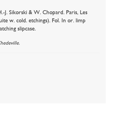
-J. Sikorski & W. Chopard. Paris, Les
te w. cold. etchings). Fol. In or. limp
tching slipcase.
hedeville.