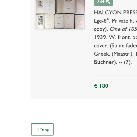
734
HALCYON PRESS -- 
Lge-8°. Private h
copy).
One of 105
1939. W. front. po
cover. (Spine fade
Greek. (Maastr.), 
Büchner). -- (7).
€ 180
Terug