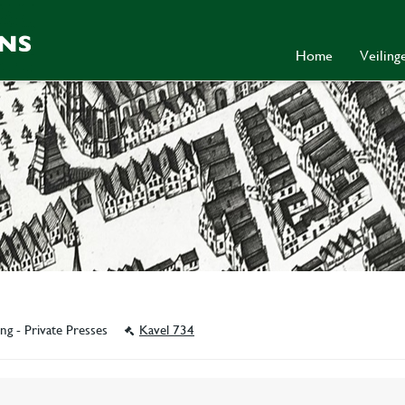
Home
Veilin
ing - Private Presses
Kavel 734