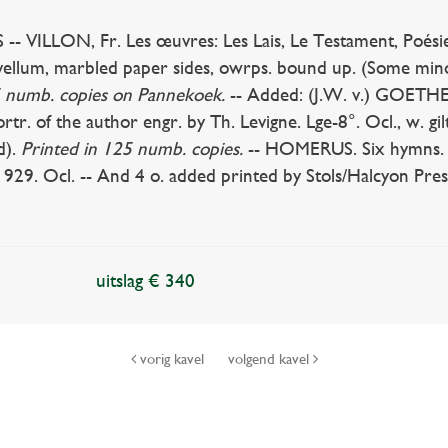
VILLON, Fr. Les œuvres: Les Lais, Le Testament, Poésies 
. vellum, marbled paper sides, owrps. bound up. (Some min
 numb. copies on Pannekoek.
-- Added: (J.W. v.) GOETHE. 
rtr. of the author engr. by Th. Levigne. Lge-8°. Ocl., w. gi
d).
Printed in 125 numb. copies.
-- HOMERUS. Six hymns. Eng
1929. Ocl. -- And 4 o. added printed by Stols/Halcyon Pres
uitslag € 340
vorig kavel
volgend kavel