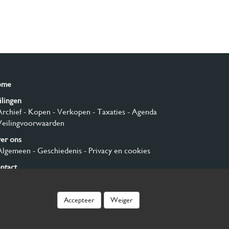
ome
ilingen
Archief
- Kopen
- Verkopen
- Taxaties
- Agenda
Veilingvoorwaarden
er ons
Algemeen
- Geschiedenis
- Privacy en cookies
ntact
nmelden
Accepteer
Weiger