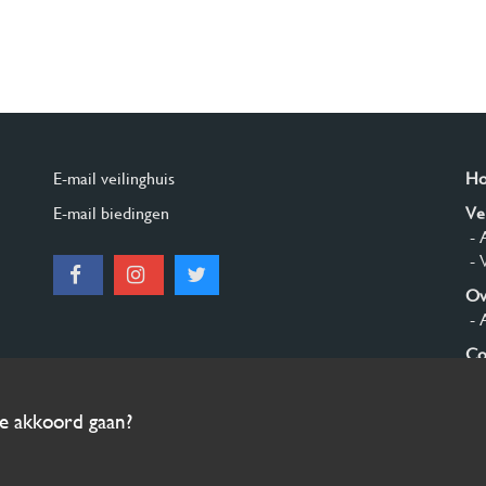
E-mail veilinghuis
H
E-mail biedingen
Ve
- 
- 
Ov
- 
Co
Aa
ee akkoord gaan?
© 2026 Burgersdijk en Niermans - Templum Salomonis