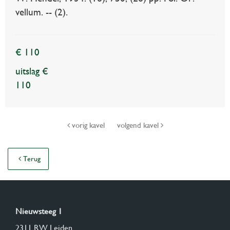
vellum. -- (2).
€ 110
uitslag €
110
vorig kavel
volgend kavel
Terug
Nieuwsteeg 1
2311 RW Leiden