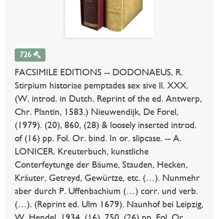
726
FACSIMILE EDITIONS -- DODONAEUS, R.
Stirpium historiae pemptades sex sive ll. XXX.
(W. introd. in Dutch. Reprint of the ed. Antwerp,
Chr. Plantin, 1583.) Nieuwendijk, De Forel,
(1979). (20), 860, (28) & loosely inserted introd.
of (16) pp. Fol. Or. bind. In or. slipcase. -- A.
LONICER. Kreuterbuch, kunstliche
Conterfeytunge der Bäume, Stauden, Hecken,
Kräuter, Getreyd, Gewürtze, etc. (…). Nunmehr
aber durch P. Uffenbachium (…) corr. und verb.
(…). (Reprint ed. Ulm 1679). Naunhof bei Leipzig,
W. Hendel, 1934. (16), 750, (26) pp. Fol. Or.