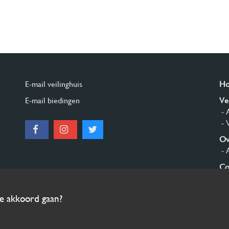
E-mail veilinghuis
H
E-mail biedingen
Ve
- 
- 
Ov
- 
Co
Aa
ee akkoord gaan?
© 2026 Burgersdijk en Niermans - Templum Salomonis