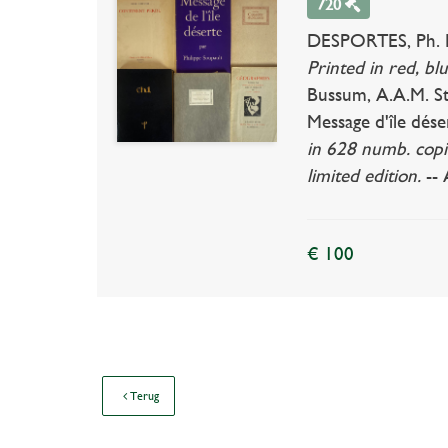
720
DESPORTES, Ph. LX 
Printed in red, bl
Bussum, A.A.M. St
Message d'île dése
in 628 numb. copi
limited edition.
-- 
€ 100
Terug