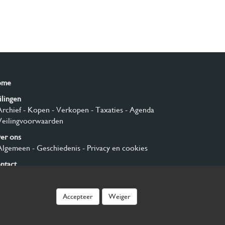
ome
ilingen
Archief
- Kopen
- Verkopen
- Taxaties
- Agenda
Veilingvoorwaarden
er ons
Algemeen
- Geschiedenis
- Privacy en cookies
ntact
nmelden
Accepteer
Weiger