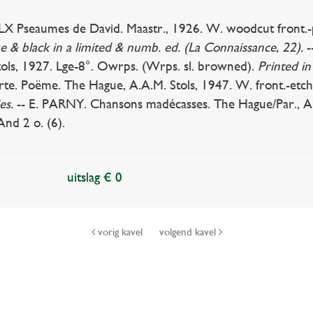
Pseaumes de David. Maastr., 1926. W. woodcut front.-portr.
ue & black in a limited & numb. ed. (La Connaissance, 22).
-
ols, 1927. Lge-8°. Owrps. (Wrps. sl. browned).
Printed i
rte. Poëme. The Hague, A.A.M. Stols, 1947. W. front.-etchi
es.
-- E. PARNY. Chansons madécasses. The Hague/Par., A
And 2 o. (6).
uitslag € 0
vorig kavel
volgend kavel