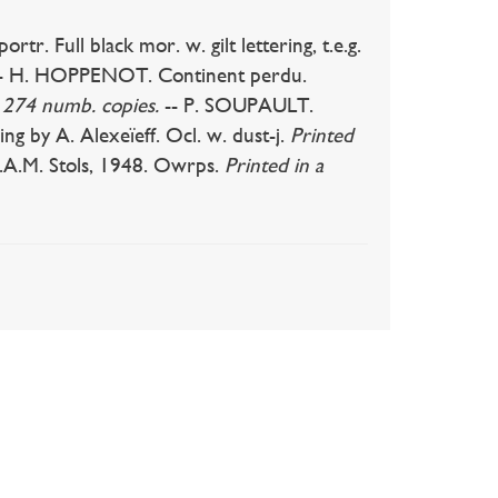
 Full black mor. w. gilt lettering, t.e.g.
- H. HOPPENOT. Continent perdu.
n 274 numb. copies.
-- P. SOUPAULT.
ng by A. Alexeïeff. Ocl. w. dust-j.
Printed
.A.M. Stols, 1948. Owrps.
Printed in a