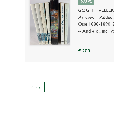
690
GOGH -- VELLEKOOP,
As new.
-- Added:
Oise 1888-1890. Zw
-- And 4 o., incl. 
€ 200
Terug