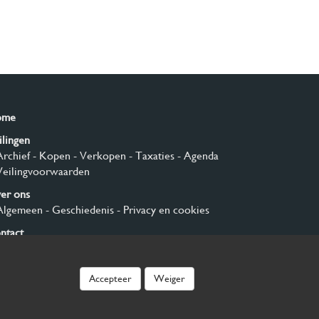
ome
ilingen
Archief
- Kopen
- Verkopen
- Taxaties
- Agenda
Veilingvoorwaarden
er ons
Algemeen
- Geschiedenis
- Privacy en cookies
ntact
nmelden
Accepteer
Weiger