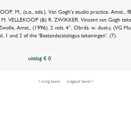
 M., (a.o., eds.). Van Gogh's studio practice. Amst., /Brus
 M. VELLEKOOP (&) R. ZWIKKER. Vincent van Gogh tekeni
olle, Amst., (1996). 2 vols. 4°. Obrds. w. dust-j. (VG Mu
vol. 1 and 2 of the 'Bestandscatalogus tekeningen'. (7).
uitslag € 0
vorig kavel
volgend kavel