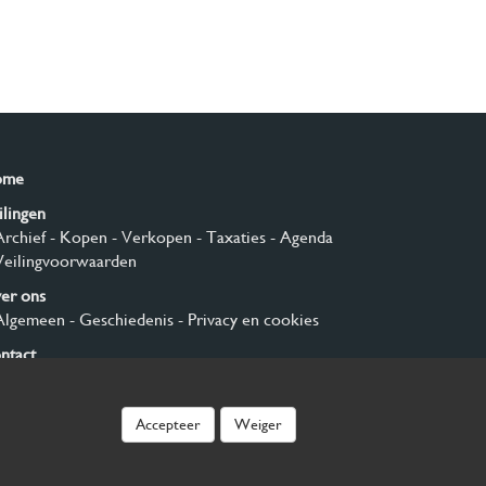
ome
ilingen
Archief
- Kopen
- Verkopen
- Taxaties
- Agenda
Veilingvoorwaarden
er ons
Algemeen
- Geschiedenis
- Privacy en cookies
ntact
nmelden
Accepteer
Weiger