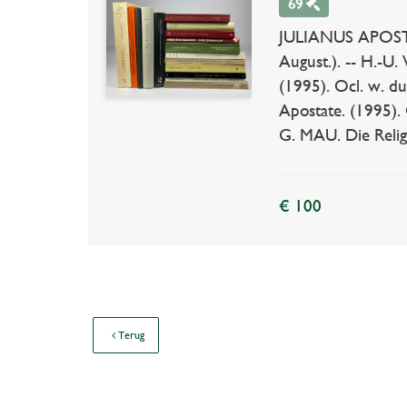
69
JULIANUS APOSTAT
August.). -- H.-U.
(1995). Ocl. w. dus
Apostate. (1995). 
G. MAU. Die Religi
€ 100
Terug