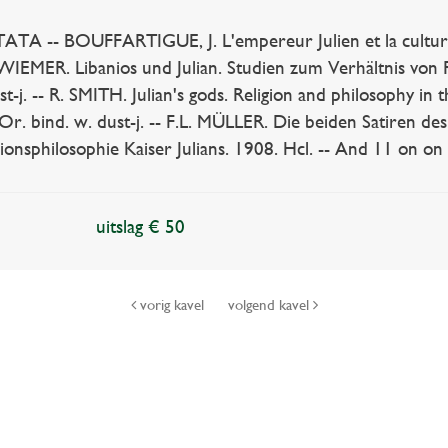
A -- BOUFFARTIGUE, J. L'empereur Julien et la culture 
 WIEMER. Libanios und Julian. Studien zum Verhältnis von Rh
t-j. -- R. SMITH. Julian's gods. Religion and philosophy in 
Or. bind. w. dust-j. -- F.L. MÜLLER. Die beiden Satiren de
onsphilosophie Kaiser Julians. 1908. Hcl. -- And 11 on on 
uitslag € 50
vorig kavel
volgend kavel