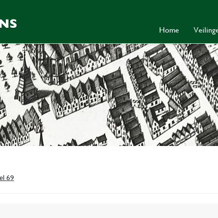
Home
Veilin
el 69