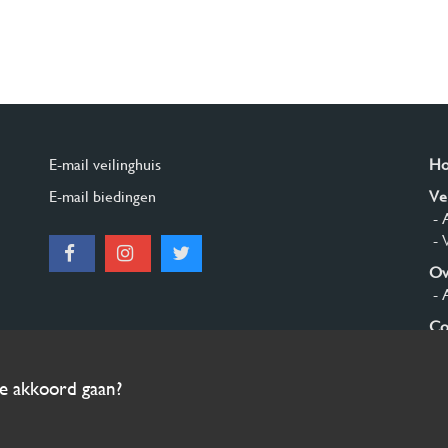
E-mail veilinghuis
H
E-mail biedingen
Ve
- 
- 
Ov
- 
Co
Aa
ee akkoord gaan?
© 2026 Burgersdijk en Niermans - Templum Salomonis