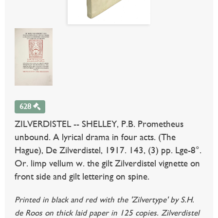
628
ZILVERDISTEL -- SHELLEY, P.B. Prometheus
unbound. A lyrical drama in four acts. (The
Hague), De Zilverdistel, 1917. 143, (3) pp. Lge-8°.
Or. limp vellum w. the gilt Zilverdistel vignette on
front side and gilt lettering on spine.
Printed in black and red with the 'Zilvertype' by S.H.
de Roos on thick laid paper in 125 copies. Zilverdistel