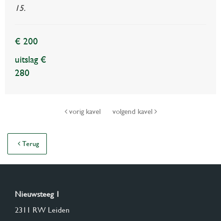
15.
€ 200
uitslag €
280
vorig kavel
volgend kavel
Terug
Nieuwsteeg 1
2311 RW Leiden