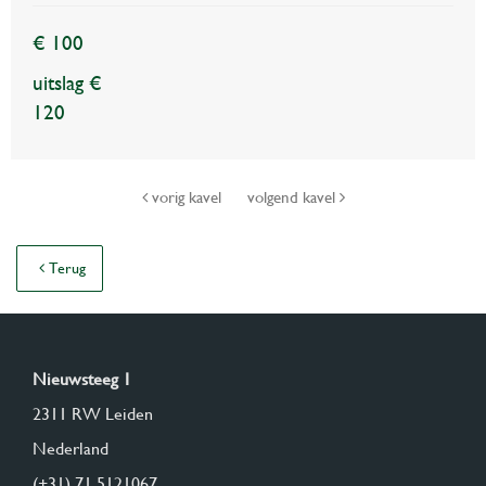
€ 100
uitslag €
120
vorig kavel
volgend kavel
Terug
Nieuwsteeg 1
2311 RW Leiden
Nederland
(+31) 71 5121067