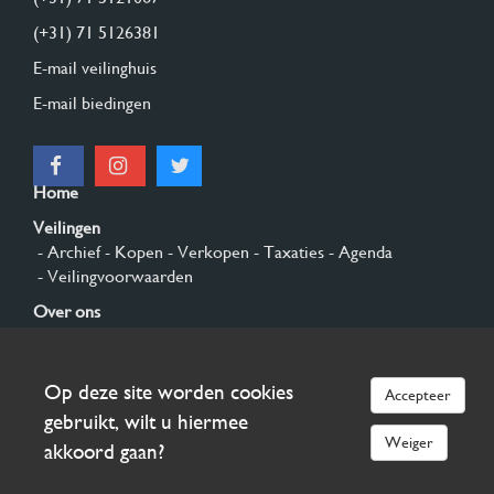
(+31) 71 5126381
E-mail veilinghuis
E-mail biedingen
Home
Veilingen
- Archief
- Kopen
- Verkopen
- Taxaties
- Agenda
- Veilingvoorwaarden
Over ons
- Algemeen
- Geschiedenis
- Privacy en cookies
Contact
Op deze site worden cookies
Accepteer
Aanmelden
gebruikt, wilt u hiermee
Weiger
akkoord gaan?
© 2026 Burgersdijk en Niermans - Templum Salomonis