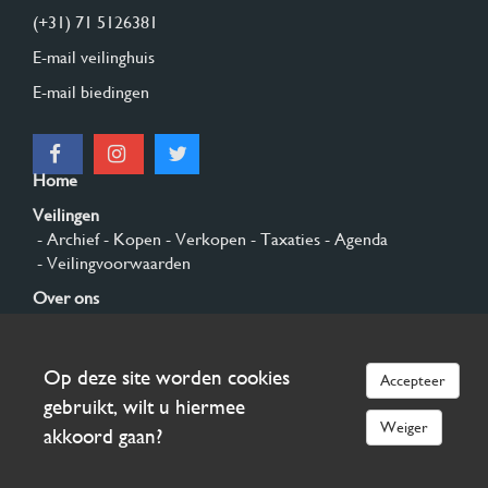
(+31) 71 5126381
E-mail veilinghuis
E-mail biedingen
Home
Veilingen
- Archief
- Kopen
- Verkopen
- Taxaties
- Agenda
- Veilingvoorwaarden
Over ons
- Algemeen
- Geschiedenis
- Privacy en cookies
Contact
Op deze site worden cookies
Accepteer
Aanmelden
gebruikt, wilt u hiermee
Weiger
akkoord gaan?
© 2026 Burgersdijk en Niermans - Templum Salomonis