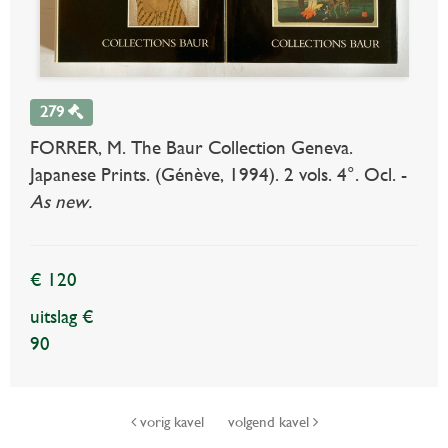
279
FORRER, M. The Baur Collection Geneva.
Japanese Prints. (Génève, 1994). 2 vols. 4°. Ocl. -
As new.
€ 120
uitslag €
90
vorig kavel
volgend kavel