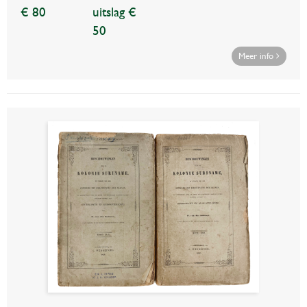
€ 80
uitslag €
50
Meer info