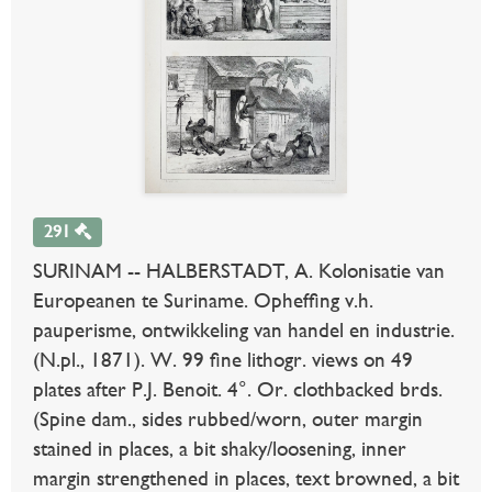
291
SURINAM -- HALBERSTADT, A. Kolonisatie van
Europeanen te Suriname. Opheffing v.h.
pauperisme, ontwikkeling van handel en industrie.
(N.pl., 1871). W. 99 fine lithogr. views on 49
plates after P.J. Benoit. 4°. Or. clothbacked brds.
(Spine dam., sides rubbed/worn, outer margin
stained in places, a bit shaky/loosening, inner
margin strengthened in places, text browned, a bit