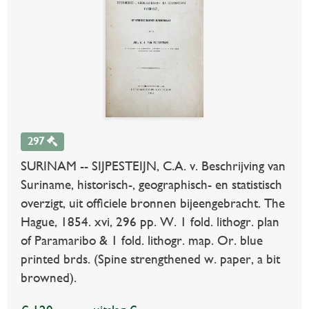
297
SURINAM -- SIJPESTEIJN, C.A. v. Beschrijving van
Suriname, historisch-, geographisch- en statistisch
overzigt, uit officiele bronnen bijeengebracht. The
Hague, 1854. xvi, 296 pp. W. 1 fold. lithogr. plan
of Paramaribo & 1 fold. lithogr. map. Or. blue
printed brds. (Spine strengthened w. paper, a bit
browned).