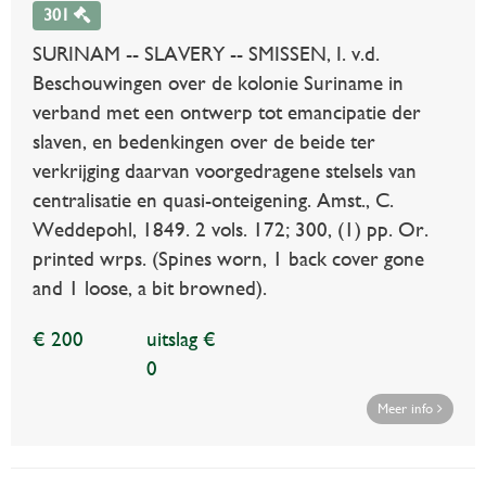
301
SURINAM -- SLAVERY -- SMISSEN, I. v.d.
Beschouwingen over de kolonie Suriname in
verband met een ontwerp tot emancipatie der
slaven, en bedenkingen over de beide ter
verkrijging daarvan voorgedragene stelsels van
centralisatie en quasi-onteigening. Amst., C.
Weddepohl, 1849. 2 vols. 172; 300, (1) pp. Or.
printed wrps. (Spines worn, 1 back cover gone
and 1 loose, a bit browned).
€ 200
uitslag €
0
Meer info