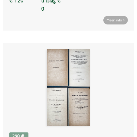
€ 120
uitslag €
0
Meer info
298