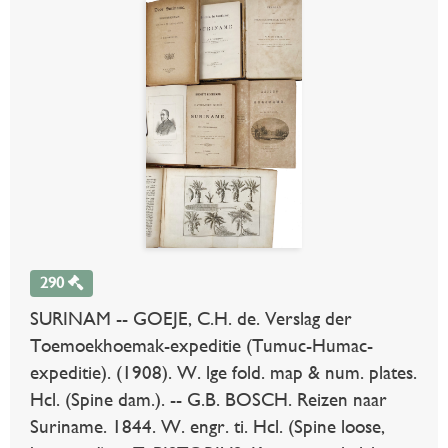
290
SURINAM -- GOEJE, C.H. de. Verslag der
Toemoekhoemak-expeditie (Tumuc-Humac-
expeditie). (1908). W. lge fold. map & num. plates.
Hcl. (Spine dam.). -- G.B. BOSCH. Reizen naar
Suriname. 1844. W. engr. ti. Hcl. (Spine loose,