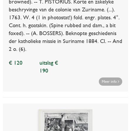
browned). -- T. PISTORIUS. Korte en zakelyke
beschryvinge van de colonie van Zuriname. (...).
1763. W. 4 (1 in photostat!) fold. engr. plates. 4°.
Cont. h. goatskin. (Spine rubbed and dam., a bit
foxed). -- (A. BOSSERS). Beknopte geschiedenis
der katholieke missie in Suriname 1884. Cl. -- And
2 o. (6).
€ 120
uitslag €
190
Meer info