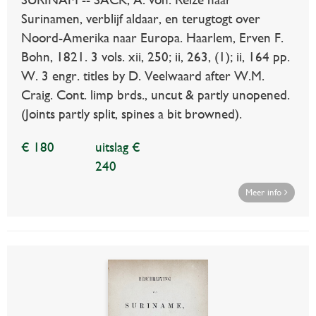
Surinamen, verblijf aldaar, en terugtogt over
Noord-Amerika naar Europa. Haarlem, Erven F.
Bohn, 1821. 3 vols. xii, 250; ii, 263, (1); ii, 164 pp.
W. 3 engr. titles by D. Veelwaard after W.M.
Craig. Cont. limp brds., uncut & partly unopened.
(Joints partly split, spines a bit browned).
€ 180
uitslag €
240
Meer info