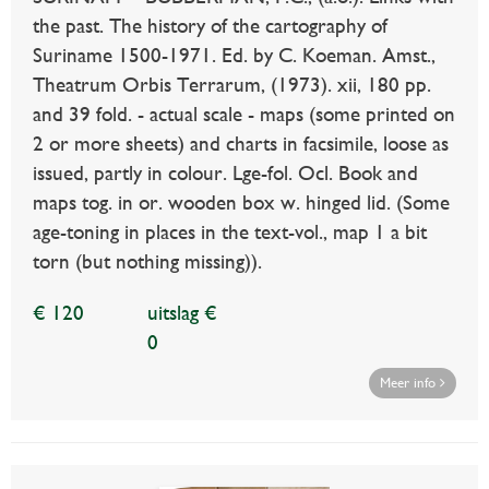
the past. The history of the cartography of
Suriname 1500-1971. Ed. by C. Koeman. Amst.,
Theatrum Orbis Terrarum, (1973). xii, 180 pp.
and 39 fold. - actual scale - maps (some printed on
2 or more sheets) and charts in facsimile, loose as
issued, partly in colour. Lge-fol. Ocl. Book and
maps tog. in or. wooden box w. hinged lid. (Some
age-toning in places in the text-vol., map 1 a bit
torn (but nothing missing)).
€ 120
uitslag €
0
Meer info