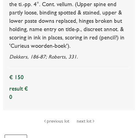
the ti.-pp. 4°. Cont. vellum. (Upper spine end
partly loose, binding spotted & stained, upper &
lower paste downs replaced, hinges broken but
holding, name entry on title-p., discreet annot. &
scoring in ink in places, scoring in red (pencil?) in
'Curieus woorden-boek').
Dekkers, 186-87; Roberts, 331.
€ 150
result €
0
previous lot
next lot