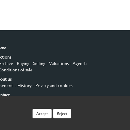
ome
ctions
Archive
- Buying
- Selling
- Valuations
- Agenda
Conditions of sale
out us
General
- History
- Privacy and cookies
ntact
gn up
Accept
Reject