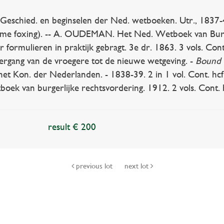
schied. en beginselen der Ned. wetboeken. Utr., 1837-41.
, some foxing). -- A. OUDEMAN. Het Ned. Wetboek van Burge
 formulieren in praktijk gebragt. 3e dr. 1863. 3 vols. Con
rgang van de vroegere tot de nieuwe wetgeving. -
Bound 
het Kon. der Nederlanden. - 1838-39. 2 in 1 vol. Cont. hc
ek van burgerlijke rechtsvordering. 1912. 2 vols. Cont. h
result € 200
previous lot
next lot