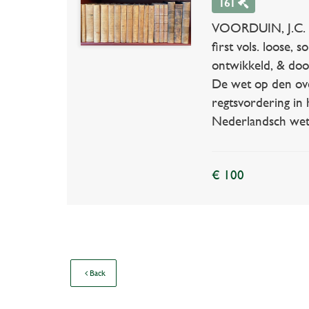
161
VOORDUIN, J.C. Ge
first vols. loose
ontwikkeld, & door
De wet op den ove
regtsvordering in 
Nederlandsch wetbo
€ 100
Back