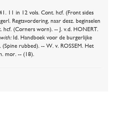
 11 in 12 vols. Cont. hcf. (Front sides
rl. Regtsvordering, naar desz. beginselen
t. hcf. (Corners worn). -- J. v.d. HONERT.
with:
Id. Handboek voor de burgerlijke
f. (Spine rubbed). -- W. v. ROSSEM. Het
. mor. -- (18).