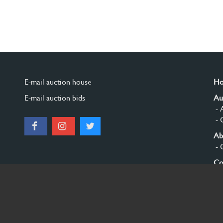
E-mail auction house
H
E-mail auction bids
Au
- 
- 
Ab
- 
Co
Si
© 2026 Burgersdijk en Niermans - Templum Salomonis